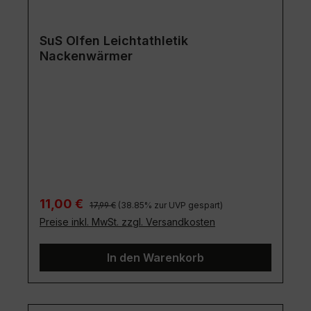
SuS Olfen Leichtathletik
Nackenwärmer
Regulärer Preis:
Verkaufspreis:
11,00 €
17,99 €
(38.85% zur UVP gespart)
Preise inkl. MwSt. zzgl. Versandkosten
In den Warenkorb