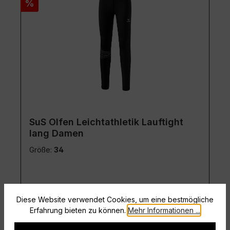
Rabatt
%
SuS Olfen Leichtathletik Lauftight
lang Damen
Größe:
34
Diese Website verwendet Cookies, um eine bestmögliche
Erfahrung bieten zu können.
Mehr Informationen ...