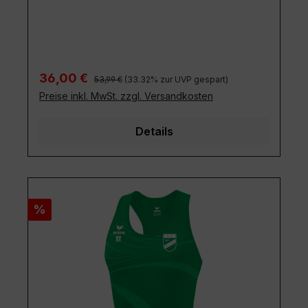
Regulärer Preis:
Verkaufspreis:
36,00 €
53,99 €
(33.32% zur UVP gespart)
Preise inkl. MwSt. zzgl. Versandkosten
Details
Rabatt
%