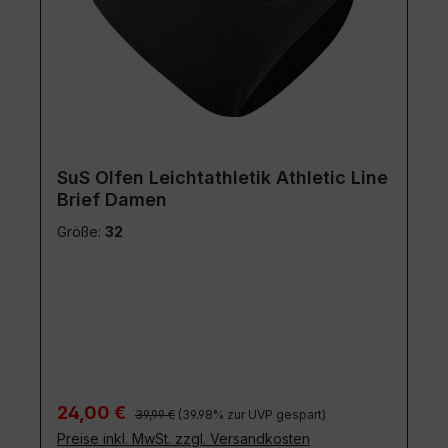
SuS Olfen Leichtathletik Athletic Line
Brief Damen
Größe:
32
Regulärer Preis:
Verkaufspreis:
24,00 €
39,99 €
(39.98% zur UVP gespart)
Preise inkl. MwSt. zzgl. Versandkosten