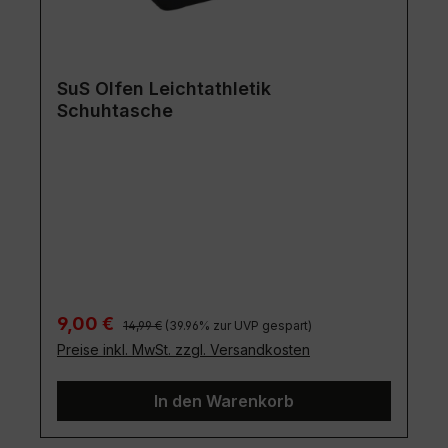
SuS Olfen Leichtathletik
Schuhtasche
Regulärer Preis:
Verkaufspreis:
9,00 €
14,99 €
(39.96% zur UVP gespart)
Preise inkl. MwSt. zzgl. Versandkosten
In den Warenkorb