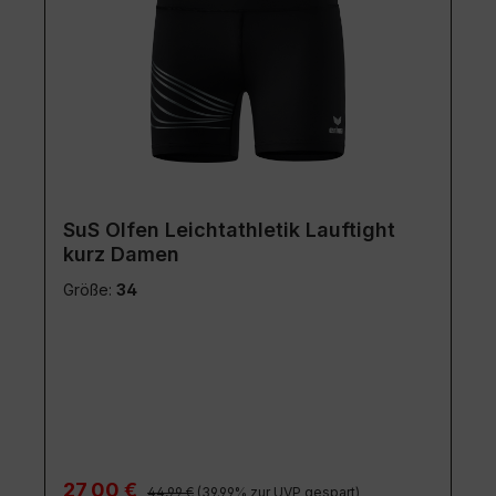
SuS Olfen Leichtathletik Lauftight
kurz Damen
Größe:
34
Regulärer Preis:
Verkaufspreis:
27,00 €
44,99 €
(39.99% zur UVP gespart)