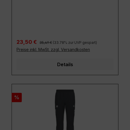
Regulärer Preis:
Verkaufspreis:
23,50 €
35,49 €
(33.78% zur UVP gespart)
Preise inkl. MwSt. zzgl. Versandkosten
Details
Rabatt
%