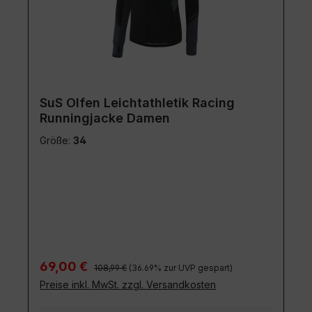
SuS Olfen Leichtathletik Racing
Runningjacke Damen
Größe:
34
Regulärer Preis:
Verkaufspreis:
69,00 €
108,99 €
(36.69% zur UVP gespart)
Preise inkl. MwSt. zzgl. Versandkosten