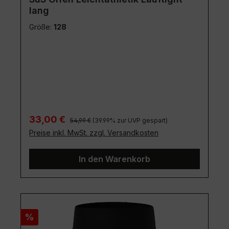
lang
Größe:
128
Regulärer Preis:
Verkaufspreis:
33,00 €
54,99 €
(39.99% zur UVP gespart)
Preise inkl. MwSt. zzgl. Versandkosten
In den Warenkorb
Rabatt
%