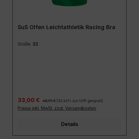
SuS Olfen Leichtathletik Racing Bra
Größe:
32
Regulärer Preis:
Verkaufspreis:
33,00 €
48,99 €
(32.64% zur UVP gespart)
Preise inkl. MwSt. zzgl. Versandkosten
Details