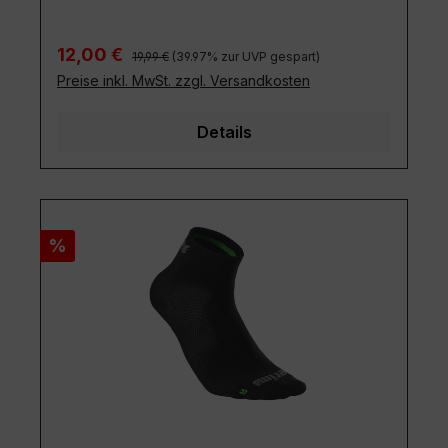
Regulärer Preis:
Verkaufspreis:
12,00 €
19,99 €
(39.97% zur UVP gespart)
Preise inkl. MwSt. zzgl. Versandkosten
Details
Rabatt
%