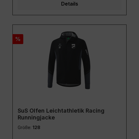
Details
Rabatt
%
SuS Olfen Leichtathletik Racing
Runningjacke
Größe:
128