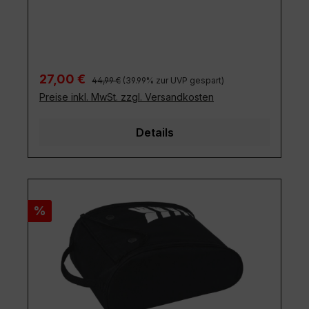
Regulärer Preis:
Verkaufspreis:
27,00 €
44,99 €
(39.99% zur UVP gespart)
Preise inkl. MwSt. zzgl. Versandkosten
Details
Rabatt
%