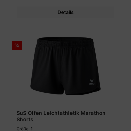
Details
Rabatt
%
SuS Olfen Leichtathletik Marathon
Shorts
Größe:
1