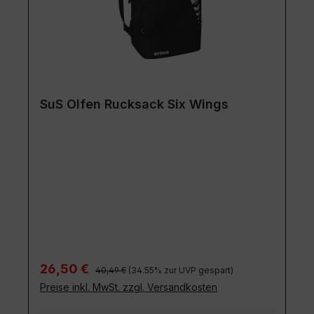
SuS Olfen Rucksack Six Wings
Regulärer Preis:
Verkaufspreis:
26,50 €
40,49 €
(34.55% zur UVP gespart)
Preise inkl. MwSt. zzgl. Versandkosten