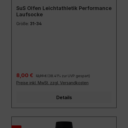
SuS Olfen Leichtathletik Performance
Laufsocke
Größe:
31-34
Regulärer Preis:
Verkaufspreis:
8,00 €
12,99 €
(38.41% zur UVP gespart)
Preise inkl. MwSt. zzgl. Versandkosten
Details