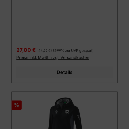
Regulärer Preis:
Verkaufspreis:
27,00 €
44,99 €
(39.99% zur UVP gespart)
Preise inkl. MwSt. zzgl. Versandkosten
Details
Rabatt
%