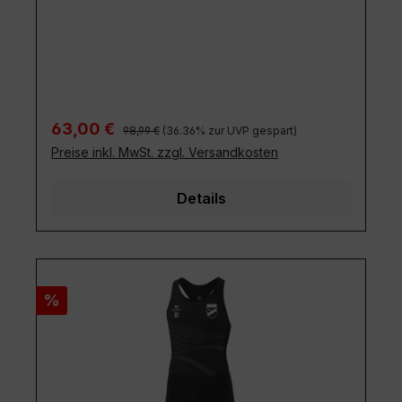
Regulärer Preis:
Verkaufspreis:
63,00 €
98,99 €
(36.36% zur UVP gespart)
Preise inkl. MwSt. zzgl. Versandkosten
Details
Rabatt
%