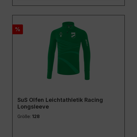
Rabatt
%
SuS Olfen Leichtathletik Racing
Longsleeve
Größe:
128