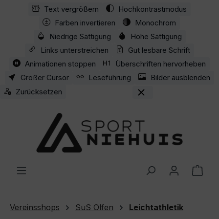
Text vergrößern
Hochkontrastmodus
Zum Hauptinhalt springen
Farben invertieren
Monochrom
Niedrige Sättigung
Hohe Sättigung
Links unterstreichen
Gut lesbare Schrift
Animationen stoppen
Überschriften hervorheben
Großer Cursor
Leseführung
Bilder ausblenden
Zurücksetzen
Ware
Vereinsshops
SuS Olfen
Leichtathletik