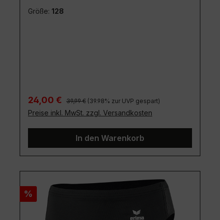
Größe:
128
Regulärer Preis:
Verkaufspreis:
24,00 €
39,99 €
(39.98% zur UVP gespart)
Preise inkl. MwSt. zzgl. Versandkosten
In den Warenkorb
Rabatt
%