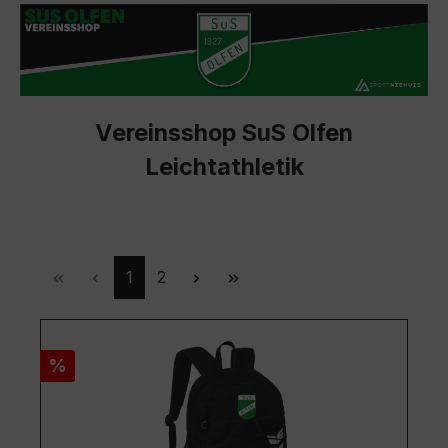
Vereinsshop SuS Olfen
Leichtathletik
Seite
Seite
1
2
Rabatt
%