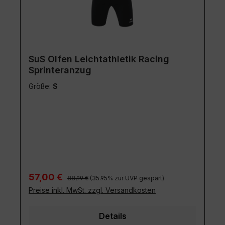
SuS Olfen Leichtathletik Racing
Sprinteranzug
Größe:
S
Regulärer Preis:
Verkaufspreis:
57,00 €
88,99 €
(35.95% zur UVP gespart)
Preise inkl. MwSt. zzgl. Versandkosten
Details