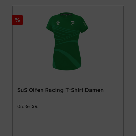
Rabatt
%
SuS Olfen Racing T-Shirt Damen
Größe:
34