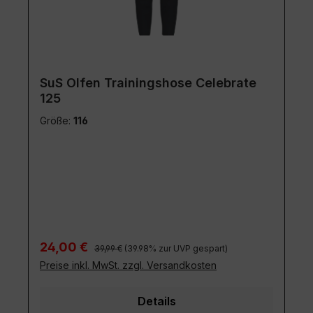
SuS Olfen Trainingshose Celebrate
125
Größe:
116
Regulärer Preis:
Verkaufspreis:
24,00 €
39,99 €
(39.98% zur UVP gespart)
Preise inkl. MwSt. zzgl. Versandkosten
Details