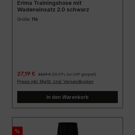
Erima Trainingshose mit
Wadeneinsatz 2.0 schwarz
Größe:
116
Regulärer Preis:
Verkaufspreis:
27,19 €
33,99 €
(20.01% zur UVP gespart)
Preise inkl. MwSt. zzgl. Versandkosten
In den Warenkorb
Rabatt
%