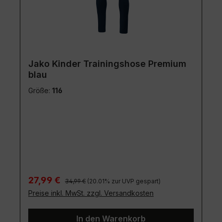
Jako Kinder Trainingshose Premium
blau
Größe:
116
Regulärer Preis:
Verkaufspreis:
27,99 €
34,99 €
(20.01% zur UVP gespart)
Preise inkl. MwSt. zzgl. Versandkosten
In den Warenkorb