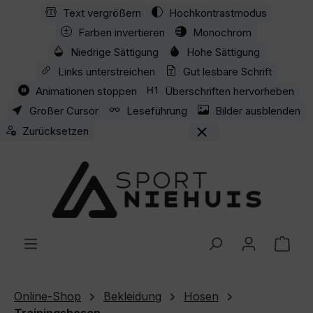
Text vergrößern
Hochkontrastmodus
Zum Hauptinhalt springen
Farben invertieren
Monochrom
Niedrige Sättigung
Hohe Sättigung
Links unterstreichen
Gut lesbare Schrift
Animationen stoppen
Überschriften hervorheben
Großer Cursor
Leseführung
Bilder ausblenden
Zurücksetzen
Ware
Online-Shop
Bekleidung
Hosen