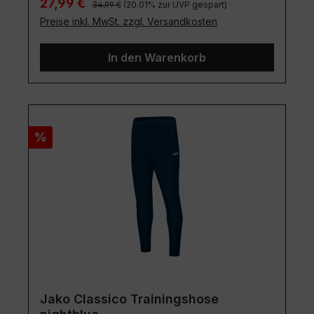
Verkaufspreis:
27,99 €
34,99 €
(20.01% zur UVP gespart)
Preise inkl. MwSt. zzgl. Versandkosten
In den Warenkorb
Rabatt
%
Jako Classico Trainingshose