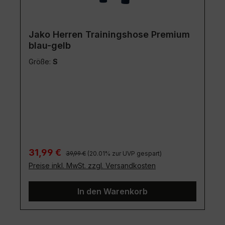
Jako Herren Trainingshose Premium
blau-gelb
Größe:
S
Regulärer Preis:
Verkaufspreis:
31,99 €
39,99 €
(20.01% zur UVP gespart)
Preise inkl. MwSt. zzgl. Versandkosten
In den Warenkorb