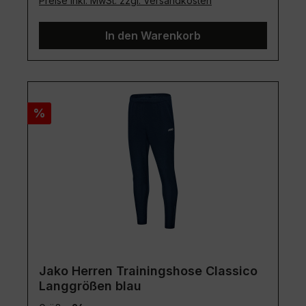
Preise inkl. MwSt. zzgl. Versandkosten
In den Warenkorb
Rabatt
%
Jako Herren Trainingshose Classico
Langgrößen blau