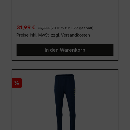
Regulärer Preis:
Verkaufspreis:
31,99 €
39,99 €
(20.01% zur UVP gespart)
Preise inkl. MwSt. zzgl. Versandkosten
In den Warenkorb
Rabatt
%