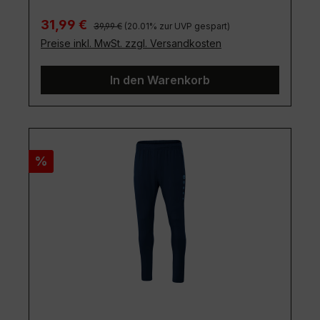
Regulärer Preis:
Verkaufspreis:
31,99 €
39,99 €
(20.01% zur UVP gespart)
Preise inkl. MwSt. zzgl. Versandkosten
In den Warenkorb
Rabatt
%