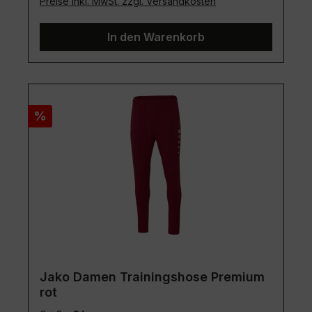
Preise inkl. MwSt. zzgl. Versandkosten
In den Warenkorb
Rabatt
%
Jako Damen Trainingshose Premium
rot