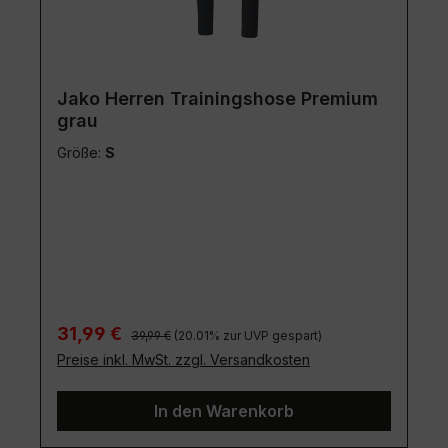
Jako Herren Trainingshose Premium
grau
Größe:
S
Regulärer Preis:
Verkaufspreis:
31,99 €
39,99 €
(20.01% zur UVP gespart)
Preise inkl. MwSt. zzgl. Versandkosten
In den Warenkorb