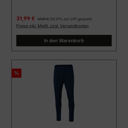
Regulärer Preis:
Verkaufspreis:
31,99 €
39,99 €
(20.01% zur UVP gespart)
Preise inkl. MwSt. zzgl. Versandkosten
In den Warenkorb
Rabatt
%