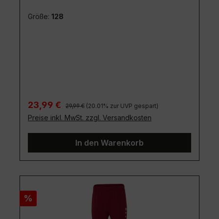
Größe:
128
Regulärer Preis:
Verkaufspreis:
23,99 €
29,99 €
(20.01% zur UVP gespart)
Preise inkl. MwSt. zzgl. Versandkosten
In den Warenkorb
Rabatt
%