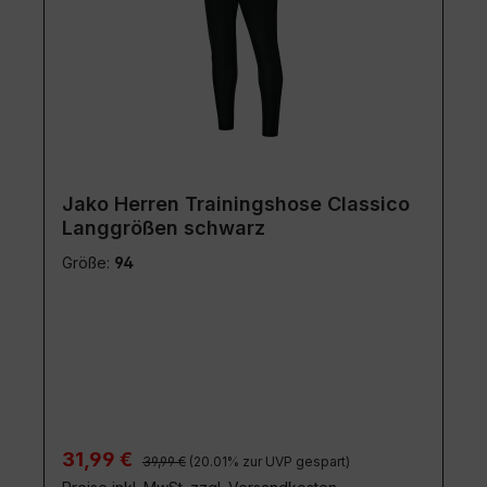
Jako Herren Trainingshose Classico
Langgrößen schwarz
Größe:
94
Regulärer Preis:
Verkaufspreis:
31,99 €
39,99 €
(20.01% zur UVP gespart)