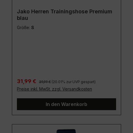
Jako Herren Trainingshose Premium
blau
Größe:
S
Regulärer Preis:
Verkaufspreis:
31,99 €
39,99 €
(20.01% zur UVP gespart)
Preise inkl. MwSt. zzgl. Versandkosten
In den Warenkorb