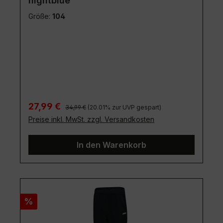
nightblue
Größe:
104
Regulärer Preis:
Verkaufspreis:
27,99 €
34,99 €
(20.01% zur UVP gespart)
Preise inkl. MwSt. zzgl. Versandkosten
In den Warenkorb
Rabatt
%