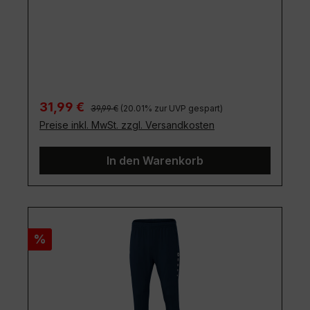
Regulärer Preis:
Verkaufspreis:
31,99 €
39,99 €
(20.01% zur UVP gespart)
Preise inkl. MwSt. zzgl. Versandkosten
In den Warenkorb
Rabatt
%