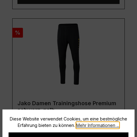
Rabatt
%
Jako Damen Trainingshose Premium
schwarz-gelb
Diese Website verwendet Cookies, um eine bestmögliche
Größe:
34
Erfahrung bieten zu können.
Mehr Informationen ...