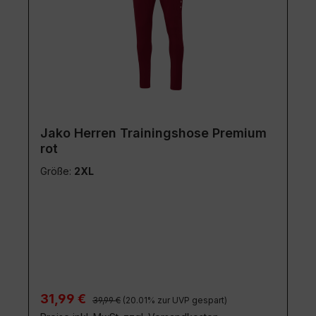
Jako Herren Trainingshose Premium
rot
Größe:
2XL
Regulärer Preis:
Verkaufspreis:
31,99 €
39,99 €
(20.01% zur UVP gespart)