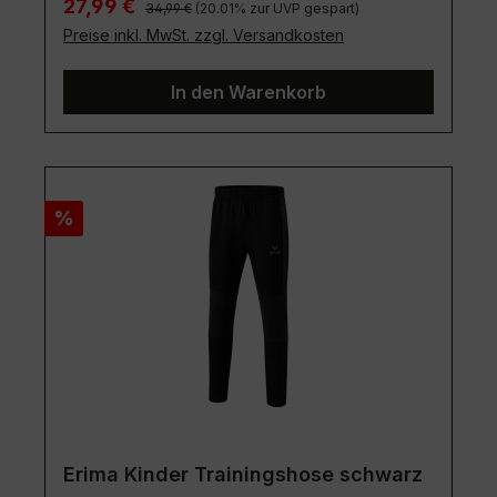
Regulärer Preis:
Verkaufspreis:
27,99 €
34,99 €
(20.01% zur UVP gespart)
Preise inkl. MwSt. zzgl. Versandkosten
In den Warenkorb
Rabatt
%
Erima Kinder Trainingshose schwarz