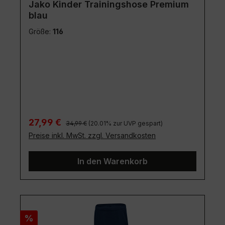
Jako Kinder Trainingshose Premium
blau
Größe:
116
Regulärer Preis:
Verkaufspreis:
27,99 €
34,99 €
(20.01% zur UVP gespart)
Preise inkl. MwSt. zzgl. Versandkosten
In den Warenkorb
Rabatt
%