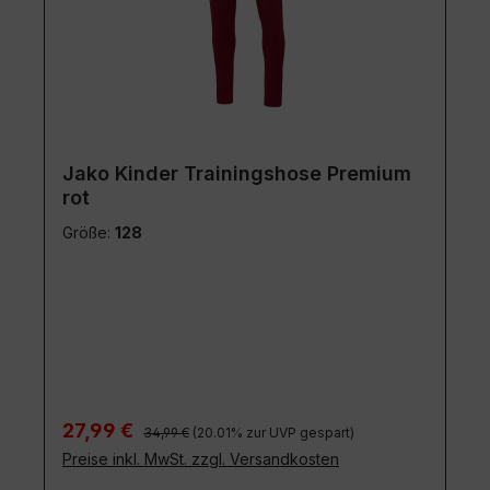
Jako Kinder Trainingshose Premium
rot
Größe:
128
Regulärer Preis:
Verkaufspreis:
27,99 €
34,99 €
(20.01% zur UVP gespart)
Preise inkl. MwSt. zzgl. Versandkosten