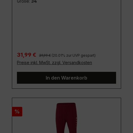
Größe:
34
Regulärer Preis:
Verkaufspreis:
31,99 €
39,99 €
(20.01% zur UVP gespart)
Preise inkl. MwSt. zzgl. Versandkosten
In den Warenkorb
Rabatt
%