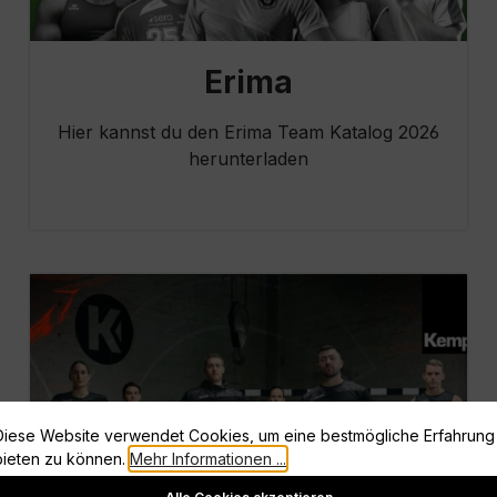
Erima
Hier kannst du den Erima Team Katalog 2026
herunterladen
Diese Website verwendet Cookies, um eine bestmögliche Erfahrung
bieten zu können.
Mehr Informationen ...
Cookie-Einstellungen