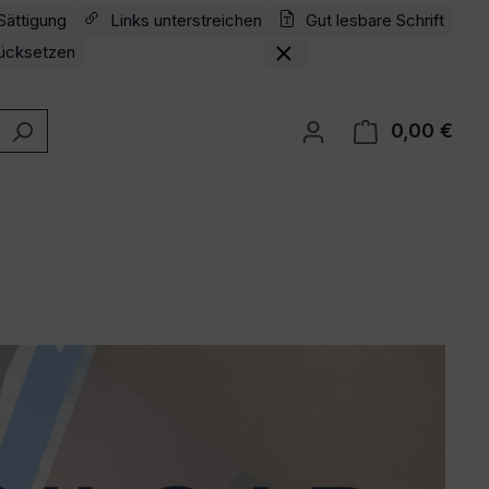
Sättigung
Links unterstreichen
Gut lesbare Schrift
ücksetzen
0,00 €
Ware