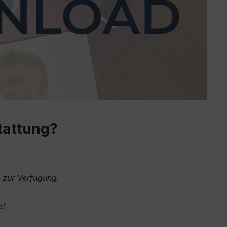
tattung?
d zur Verfügung.
e!