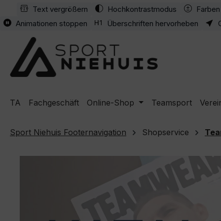
Text vergrößern
Hochkontrastmodus
Farben 
m Hauptinhalt springen
Zur Suche springen
Zur Hauptnavigation springen
Animationen stoppen
Überschriften hervorheben
TA
Fachgeschäft
Online-Shop
Teamsport
Verei
Sport Niehuis Footernavigation
Shopservice
Tea