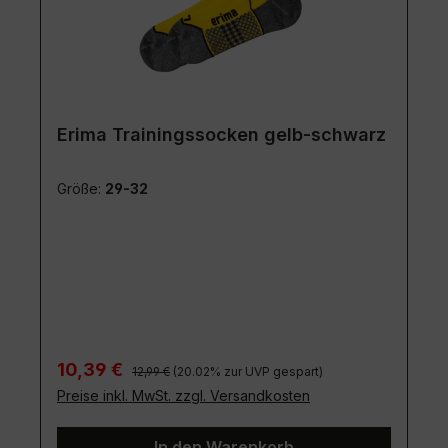
Erima Trainingssocken gelb-schwarz
Größe:
29-32
Regulärer Preis:
Verkaufspreis:
10,39 €
12,99 €
(20.02% zur UVP gespart)
Preise inkl. MwSt. zzgl. Versandkosten
In den Warenkorb