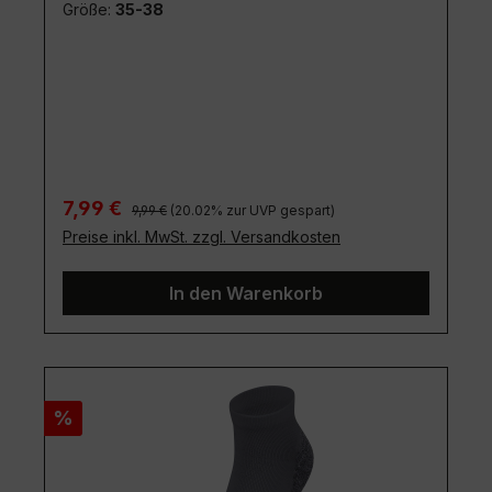
Größe:
35-38
Regulärer Preis:
Verkaufspreis:
7,99 €
9,99 €
(20.02% zur UVP gespart)
Preise inkl. MwSt. zzgl. Versandkosten
In den Warenkorb
Rabatt
%