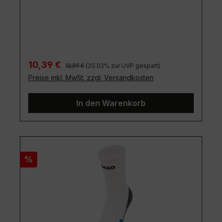
Regulärer Preis:
Verkaufspreis:
10,39 €
12,99 €
(20.02% zur UVP gespart)
Preise inkl. MwSt. zzgl. Versandkosten
In den Warenkorb
Rabatt
%