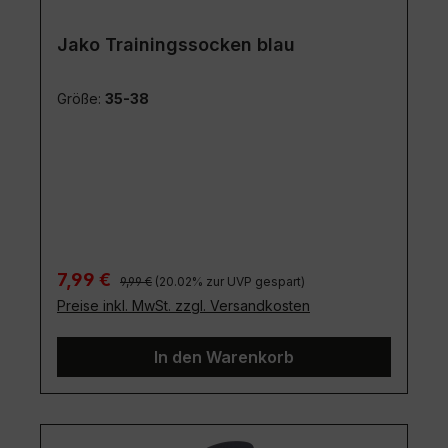
Jako Trainingssocken blau
Größe:
35-38
Regulärer Preis:
Verkaufspreis:
7,99 €
9,99 €
(20.02% zur UVP gespart)
Preise inkl. MwSt. zzgl. Versandkosten
In den Warenkorb