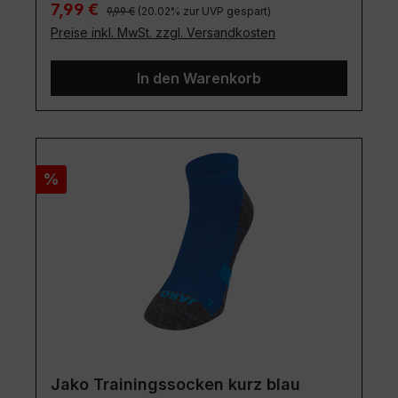
Regulärer Preis:
Verkaufspreis:
7,99 €
9,99 €
(20.02% zur UVP gespart)
Preise inkl. MwSt. zzgl. Versandkosten
In den Warenkorb
Rabatt
%
Jako Trainingssocken kurz blau