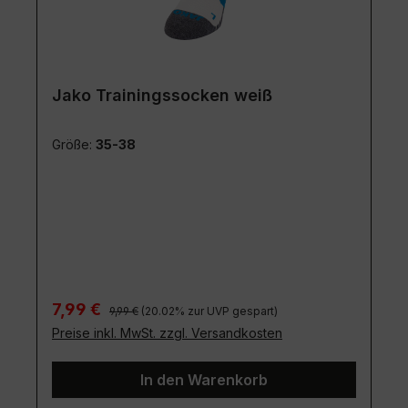
Jako Trainingssocken weiß
Größe:
35-38
Regulärer Preis:
Verkaufspreis:
7,99 €
9,99 €
(20.02% zur UVP gespart)
Preise inkl. MwSt. zzgl. Versandkosten
In den Warenkorb