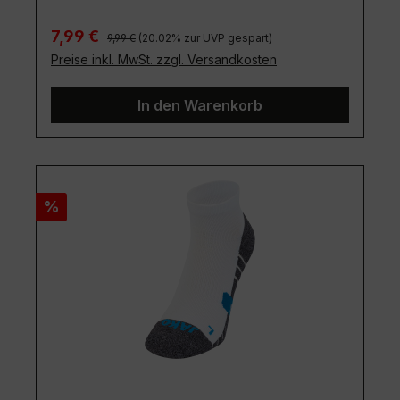
Regulärer Preis:
Verkaufspreis:
7,99 €
9,99 €
(20.02% zur UVP gespart)
Preise inkl. MwSt. zzgl. Versandkosten
In den Warenkorb
Rabatt
%