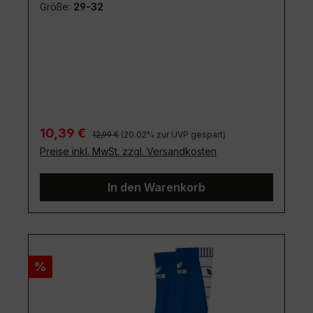
Größe:
29-32
Regulärer Preis:
Verkaufspreis:
10,39 €
12,99 €
(20.02% zur UVP gespart)
Preise inkl. MwSt. zzgl. Versandkosten
In den Warenkorb
Rabatt
%