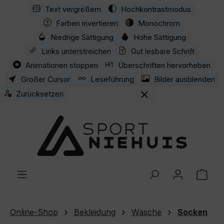
Text vergrößern
Hochkontrastmodus
Zum Hauptinhalt springen
Farben invertieren
Monochrom
Niedrige Sättigung
Hohe Sättigung
Links unterstreichen
Gut lesbare Schrift
Animationen stoppen
Überschriften hervorheben
Großer Cursor
Leseführung
Bilder ausblenden
Zurücksetzen
Ware
Online-Shop
Bekleidung
Wäsche
Socken