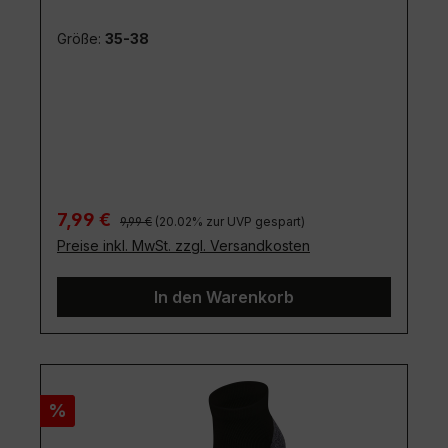
Größe:
35-38
Regulärer Preis:
Verkaufspreis:
7,99 €
9,99 €
(20.02% zur UVP gespart)
Preise inkl. MwSt. zzgl. Versandkosten
In den Warenkorb
Rabatt
%