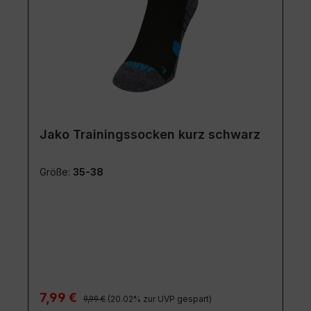
Jako Trainingssocken kurz schwarz
Größe:
35-38
Regulärer Preis:
Verkaufspreis:
7,99 €
9,99 €
(20.02% zur UVP gespart)