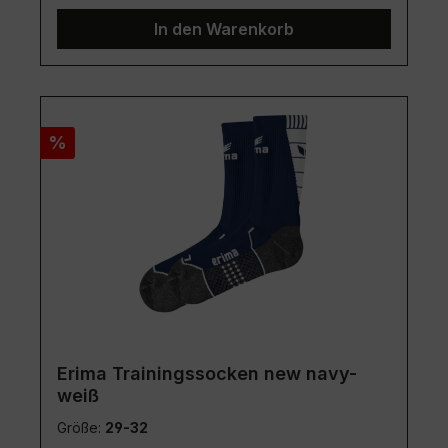
In den Warenkorb
Rabatt
%
Erima Trainingssocken new navy-
weiß
Größe:
29-32