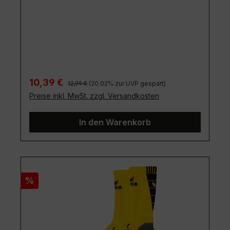
Regulärer Preis:
Verkaufspreis:
10,39 €
12,99 €
(20.02% zur UVP gespart)
Preise inkl. MwSt. zzgl. Versandkosten
In den Warenkorb
Rabatt
%