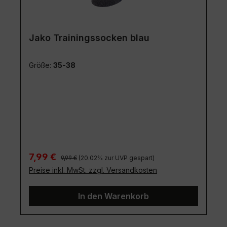
Jako Trainingssocken blau
Größe:
35-38
Regulärer Preis:
Verkaufspreis:
7,99 €
9,99 €
(20.02% zur UVP gespart)
Preise inkl. MwSt. zzgl. Versandkosten
In den Warenkorb