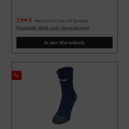
Regulärer Preis:
Verkaufspreis:
7,99 €
9,99 €
(20.02% zur UVP gespart)
Preise inkl. MwSt. zzgl. Versandkosten
In den Warenkorb
Rabatt
%