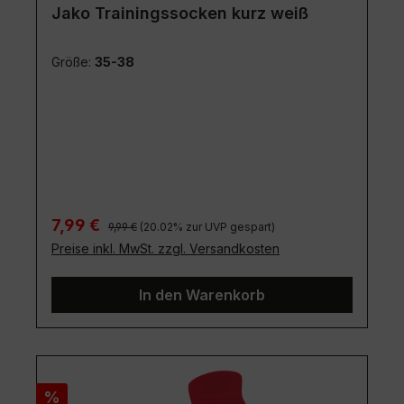
Jako Trainingssocken kurz weiß
Größe:
35-38
Regulärer Preis:
Verkaufspreis:
7,99 €
9,99 €
(20.02% zur UVP gespart)
Preise inkl. MwSt. zzgl. Versandkosten
In den Warenkorb
Rabatt
%