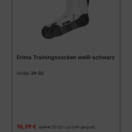
Erima Trainingssocken weiß-schwarz
Größe:
29-32
Regulärer Preis:
Verkaufspreis:
10,39 €
12,99 €
(20.02% zur UVP gespart)