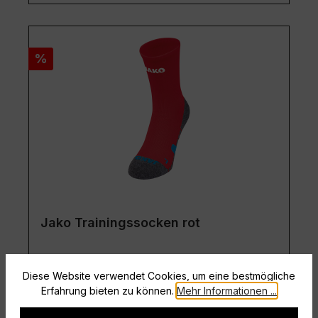
Rabatt
%
Jako Trainingssocken rot
Größe:
35-38
Diese Website verwendet Cookies, um eine bestmögliche
Erfahrung bieten zu können.
Mehr Informationen ...