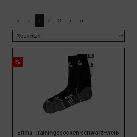
Seite
Seite
Seite
1
2
3
Rabatt
%
Erima Trainingssocken schwarz-weiß