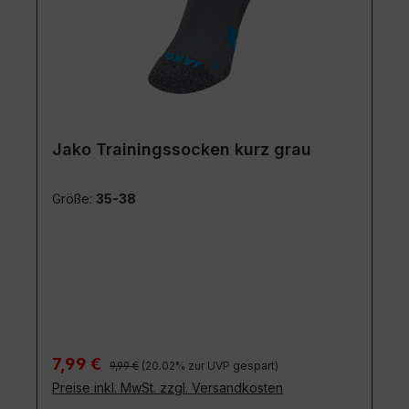
Jako Trainingssocken kurz grau
Größe:
35-38
Regulärer Preis:
Verkaufspreis:
7,99 €
9,99 €
(20.02% zur UVP gespart)
Preise inkl. MwSt. zzgl. Versandkosten