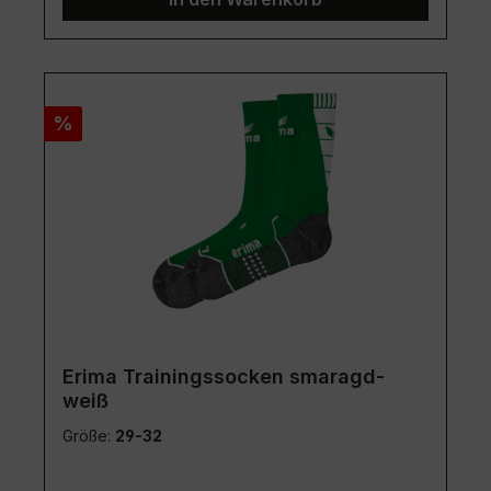
Rabatt
%
Erima Trainingssocken smaragd-
weiß
Größe:
29-32