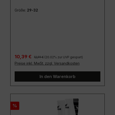
Größe:
29-32
Regulärer Preis:
Verkaufspreis:
10,39 €
12,99 €
(20.02% zur UVP gespart)
Preise inkl. MwSt. zzgl. Versandkosten
In den Warenkorb
Rabatt
%