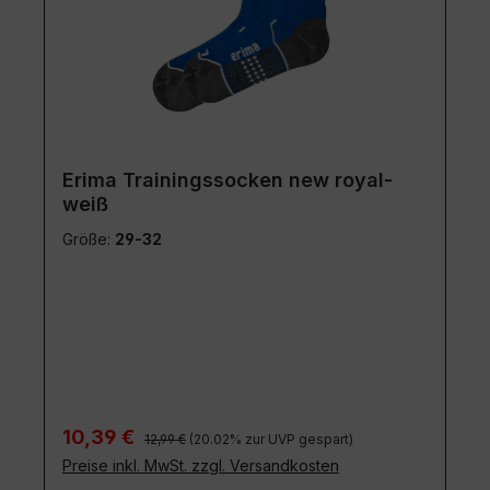
Erima Trainingssocken new royal-
weiß
Größe:
29-32
Regulärer Preis:
Verkaufspreis:
10,39 €
12,99 €
(20.02% zur UVP gespart)
Preise inkl. MwSt. zzgl. Versandkosten