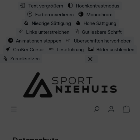
Text vergrößern
Hochkontrastmodus
Zum Hauptinhalt springen
Farben invertieren
Monochrom
Niedrige Sättigung
Hohe Sättigung
Links unterstreichen
Gut lesbare Schrift
Animationen stoppen
Überschriften hervorheben
Großer Cursor
Leseführung
Bilder ausblenden
Zurücksetzen
Ware