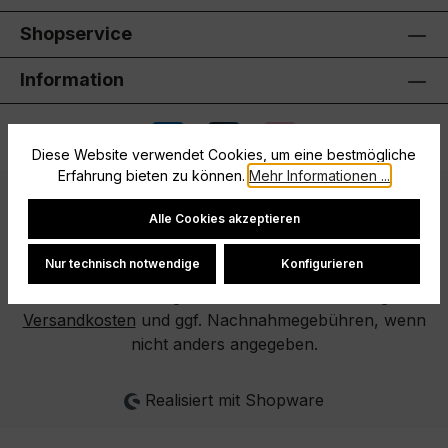
Shopservice
Information
Diese Website verwendet Cookies, um eine bestmögliche
Erfahrung bieten zu können.
Mehr Informationen ...
Cookie-Einstellungen
Kontakt
AGB
Impressum
Retoure
Alle Cookies akzeptieren
Nur technisch notwendige
Konfigurieren
Alle Preise inkl. gesetzl. Mehrwertsteuer zzgl.
Versandkosten
und ggf. Nachnahmegebühren, wenn
nicht anders angegeben.
Realisiert mit Shopware