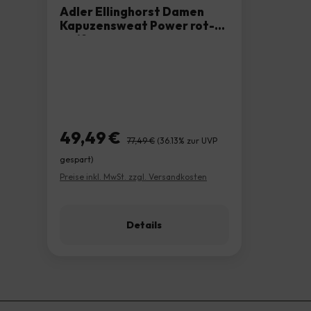
Adler Ellinghorst Damen
Kapuzensweat Power rot-
weiß
49,49 €
Verkaufspreis:
Regulärer Preis:
77,49 €
(36.13% zur UVP
gespart)
Preise inkl. MwSt. zzgl. Versandkosten
Details