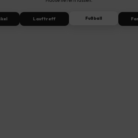
Hause liefern lassen.
Fußball
ikel
Lauftreff
Fa