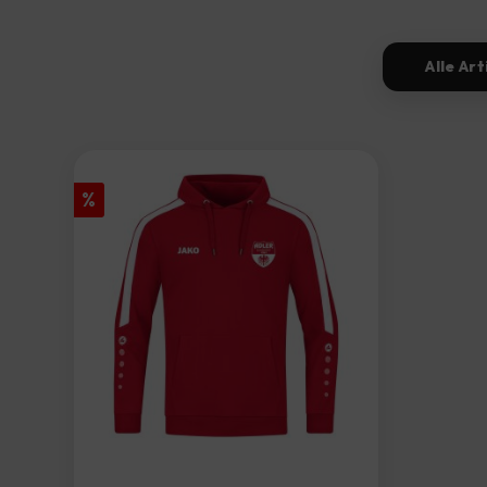
Alle Art
Rabatt
%