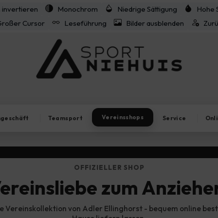
 invertieren
Monochrom
Niedrige Sättigung
Hohe S
roßer Cursor
Leseführung
Bilder ausblenden
Zur
Vereinsshops
hgeschäft
Teamsport
Service
Onl
OFFIZIELLER SHOP
ereinsliebe zum Anziehe
le Vereinskollektion von Adler Ellinghorst - bequem online bes