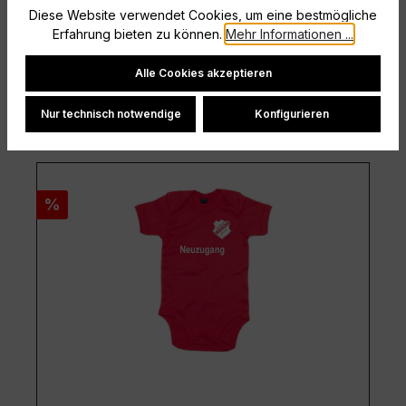
Diese Website verwendet Cookies, um eine bestmögliche
Regulärer Preis:
Verkaufspreis:
14,00 €
Erfahrung bieten zu können.
Mehr Informationen ...
15,99 €
(12.45% zur UVP gespart)
Preise inkl. MwSt. zzgl. Versandkosten
Cookie-Einstellungen
Alle Cookies akzeptieren
Details
Nur technisch notwendige
Konfigurieren
Rabatt
%