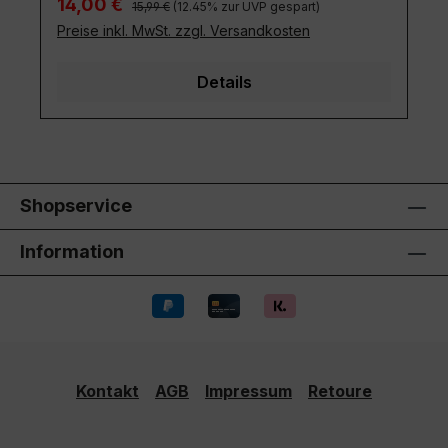
Verkaufspreis:
14,00 €
15,99 €
(12.45% zur UVP gespart)
Preise inkl. MwSt. zzgl. Versandkosten
Details
Shopservice
Information
Kontakt
AGB
Impressum
Retoure