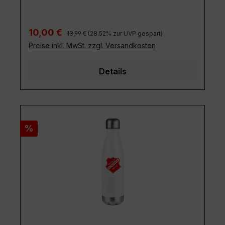
Regulärer Preis:
Verkaufspreis:
10,00 €
13,99 €
(28.52% zur UVP gespart)
Preise inkl. MwSt. zzgl. Versandkosten
Details
Rabatt
%