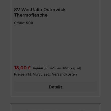
SV Westfalia Osterwick
Thermoflasche
Größe:
500
Regulärer Preis:
Verkaufspreis:
18,00 €
25,99 €
(30.74% zur UVP gespart)
Preise inkl. MwSt. zzgl. Versandkosten
Details