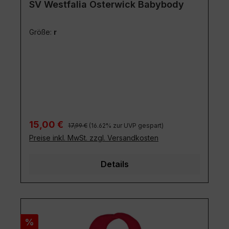
SV Westfalia Osterwick Babybody
Größe:
r
Regulärer Preis:
Verkaufspreis:
15,00 €
17,99 €
(16.62% zur UVP gespart)
Preise inkl. MwSt. zzgl. Versandkosten
Details
Rabatt
%