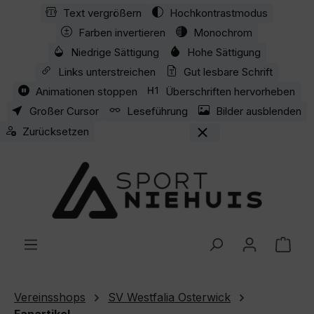
Text vergrößern
Hochkontrastmodus
Zum Hauptinhalt springen
Farben invertieren
Monochrom
Niedrige Sättigung
Hohe Sättigung
Links unterstreichen
Gut lesbare Schrift
Animationen stoppen
Überschriften hervorheben
Großer Cursor
Leseführung
Bilder ausblenden
Zurücksetzen
Ware
Vereinsshops
SV Westfalia Osterwick