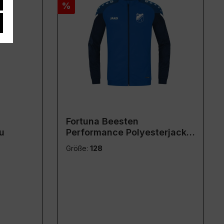
Rabatt
%
Fortuna Beesten
u
Performance Polyesterjacke
blau
Größe:
128