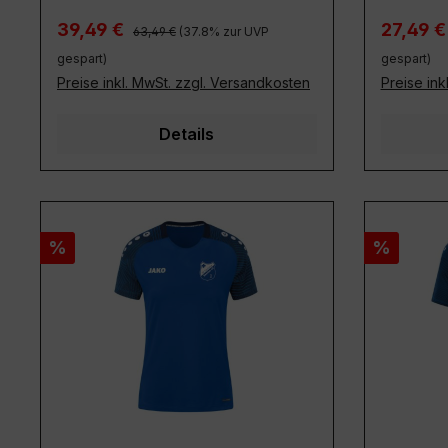
Regulärer Preis:
Verkaufspreis:
Verkaufs
39,49 €
27,49 
63,49 €
(37.8% zur UVP
gespart)
gespart)
Preise inkl. MwSt. zzgl. Versandkosten
Preise ink
Details
Rabatt
Rabatt
%
%