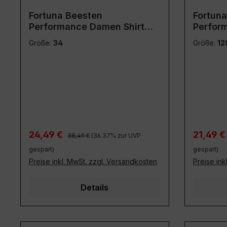
Fortuna Beesten
Fortun
Performance Damen Shirt
Perform
blau
Größe:
34
Größe:
12
Regulärer Preis:
Verkaufspreis:
Verkaufs
24,49 €
21,49 
38,49 €
(36.37% zur UVP
gespart)
gespart)
Preise inkl. MwSt. zzgl. Versandkosten
Preise ink
Details