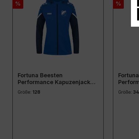
Rabatt
Rabatt
%
%
Fortuna Beesten
Fortun
Performance Kapuzenjacke
Perfor
blau
blau
Größe:
128
Größe:
34