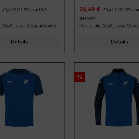
Regulärer Preis:
Regulärer Preis:
preis:
Verkaufspreis:
€
24,49 €
43,49 €
(36.79% zur UVP
38,49 €
(36.37% zu
gespart)
l. MwSt. zzgl. Versandkosten
Preise inkl. MwSt. zzgl. Ver
Details
Details
Rabatt
%