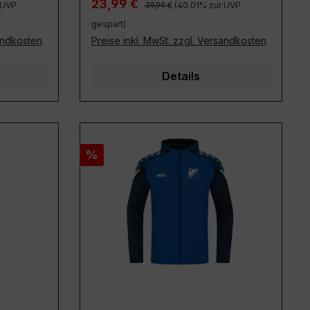
Regulärer Preis:
Verkaufspreis:
23,99 €
 UVP
39,99 €
(40.01% zur UVP
gespart)
sandkosten
Preise inkl. MwSt. zzgl. Versandkosten
Details
Rabatt
%