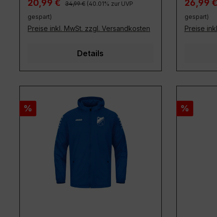
Regulärer Preis:
Verkaufspreis:
Verkaufs
20,99 €
26,99 
34,99 €
(40.01% zur UVP
gespart)
gespart)
Preise inkl. MwSt. zzgl. Versandkosten
Preise ink
Details
Rabatt
Rabatt
%
%