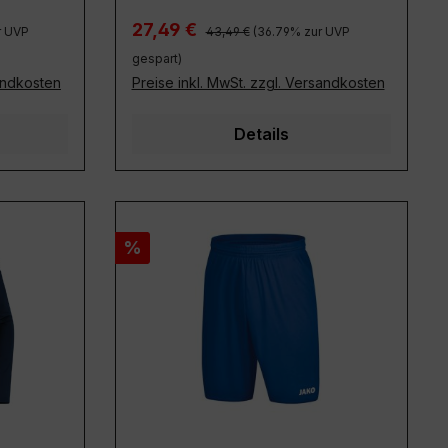
Regulärer Preis:
Verkaufspreis:
27,49 €
r UVP
43,49 €
(36.79% zur UVP
gespart)
sandkosten
Preise inkl. MwSt. zzgl. Versandkosten
Details
Rabatt
%