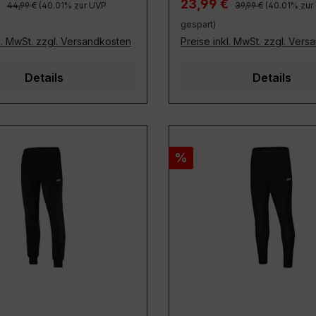
Regulärer Preis:
Regulärer Preis:
preis:
Verkaufspreis:
€
23,99 €
44,99 €
(40.01% zur UVP
39,99 €
(40.01% zur
gespart)
l. MwSt. zzgl. Versandkosten
Preise inkl. MwSt. zzgl. Ver
Details
Details
Rabatt
%