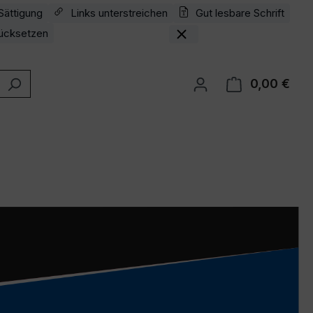
Sättigung
Links unterstreichen
Gut lesbare Schrift
ücksetzen
0,00 €
Ware