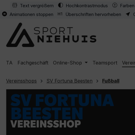
Text vergrößern
Hochkontrastmodus
Farben 
m Hauptinhalt springen
Zur Suche springen
Zur Hauptnavigation springen
Animationen stoppen
Überschriften hervorheben
TA
Fachgeschäft
Online-Shop
Teamsport
Verei
Vereinsshops
SV Fortuna Beesten
Fußball