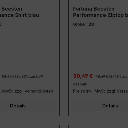
a Beesten
Fortuna Beesten
ance Shirt blau
Performance Ziptop b
8
Größe:
128
Regulärer Preis:
Regulärer Preis:
preis:
Verkaufspreis:
€
30,49 €
33,49 €
(35.83% zur UVP
48,49 €
(37.12% zu
gespart)
l. MwSt. zzgl. Versandkosten
Preise inkl. MwSt. zzgl. Ver
Details
Details