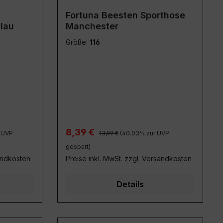
Fortuna Beesten Sporthose
lau
Manchester
Größe:
116
Regulärer Preis:
Verkaufspreis:
8,39 €
r UVP
13,99 €
(40.03% zur UVP
gespart)
sandkosten
Preise inkl. MwSt. zzgl. Versandkosten
Details