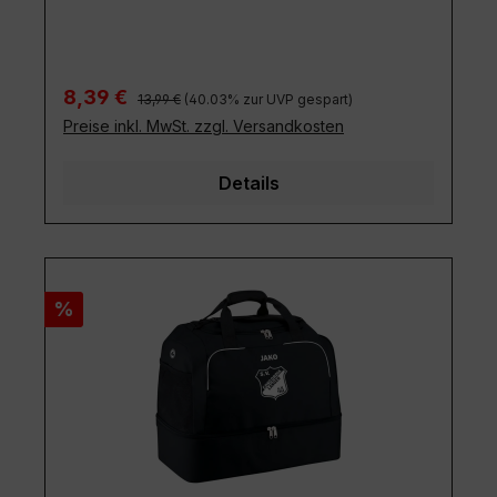
Regulärer Preis:
Verkaufspreis:
8,39 €
13,99 €
(40.03% zur UVP gespart)
Preise inkl. MwSt. zzgl. Versandkosten
Details
Rabatt
%