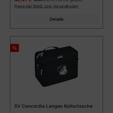
68,49 €
(37.96% zur UVP gespart)
Preise inkl. MwSt. zzgl. Versandkosten
Details
Rabatt
%
SV Concordia Langen Kulturtasche