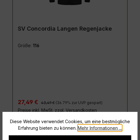
SV Concordia Langen Regenjacke
Größe:
116
Regulärer Preis:
Verkaufspreis:
27,49 €
43,49 €
(36.79% zur UVP gespart)
Preise inkl. MwSt. zzgl. Versandkosten
Diese Website verwendet Cookies, um eine bestmögliche
Details
Erfahrung bieten zu können.
Mehr Informationen ...