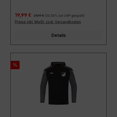
Regulärer Preis:
Verkaufspreis:
19,99 €
29,99 €
(33.34% zur UVP gespart)
Preise inkl. MwSt. zzgl. Versandkosten
Details
Rabatt
%