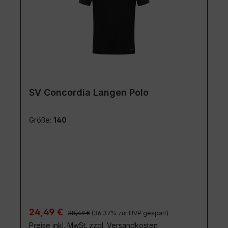
SV Concordia Langen Polo
Größe:
140
Regulärer Preis:
Verkaufspreis:
24,49 €
38,49 €
(36.37% zur UVP gespart)
Preise inkl. MwSt. zzgl. Versandkosten