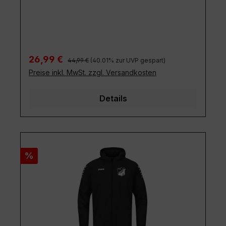
Regulärer Preis:
Verkaufspreis:
26,99 €
44,99 €
(40.01% zur UVP gespart)
Preise inkl. MwSt. zzgl. Versandkosten
Details
Rabatt
%