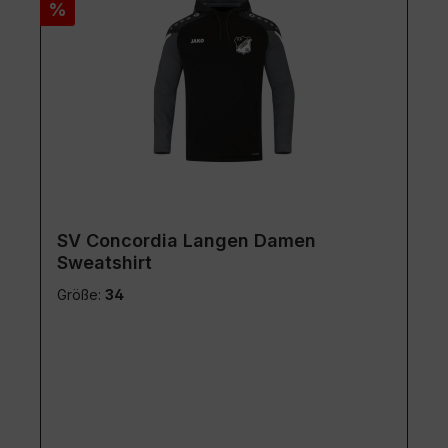
Rabatt
%
SV Concordia Langen Damen
Sweatshirt
Größe:
34