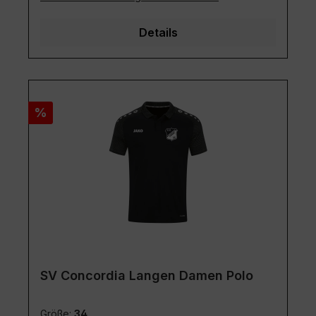
Details
Rabatt
%
SV Concordia Langen Damen Polo
Größe:
34