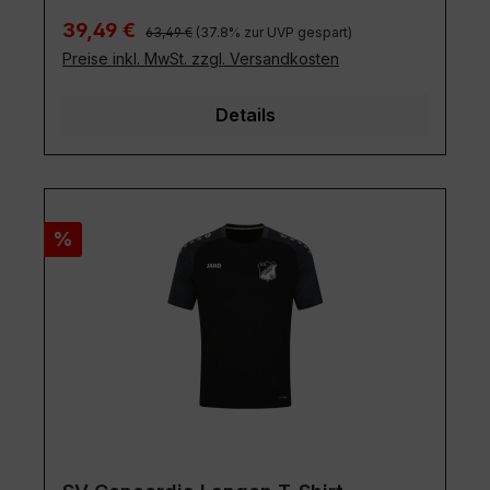
Regulärer Preis:
Verkaufspreis:
39,49 €
63,49 €
(37.8% zur UVP gespart)
Preise inkl. MwSt. zzgl. Versandkosten
Details
Rabatt
%