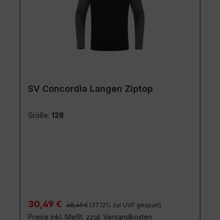
SV Concordia Langen Ziptop
Größe:
128
Regulärer Preis:
Verkaufspreis:
30,49 €
48,49 €
(37.12% zur UVP gespart)
Preise inkl. MwSt. zzgl. Versandkosten