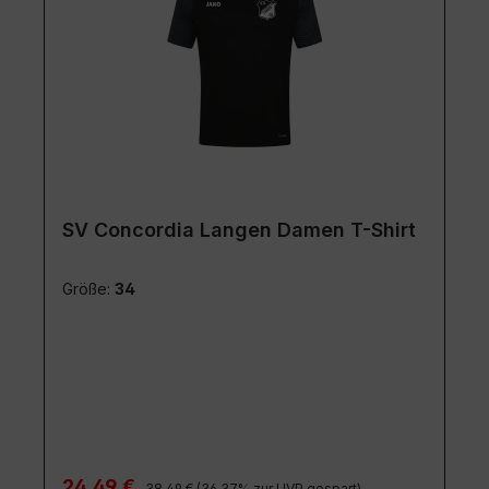
SV Concordia Langen Damen T-Shirt
Größe:
34
Regulärer Preis:
Verkaufspreis:
24,49 €
38,49 €
(36.37% zur UVP gespart)