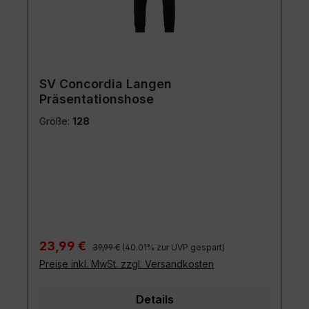
SV Concordia Langen
Präsentationshose
Größe:
128
Regulärer Preis:
Verkaufspreis:
23,99 €
39,99 €
(40.01% zur UVP gespart)
Preise inkl. MwSt. zzgl. Versandkosten
Details