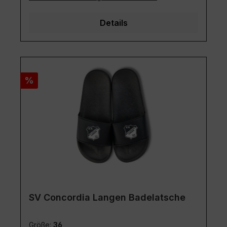
Details
Rabatt
%
SV Concordia Langen Badelatsche
Größe:
36