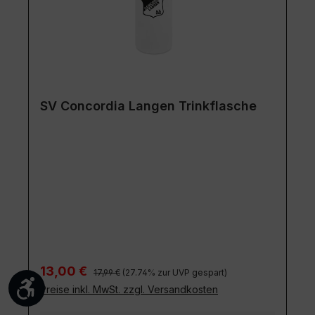
SV Concordia Langen Trinkflasche
Regulärer Preis:
Verkaufspreis:
13,00 €
17,99 €
(27.74% zur UVP gespart)
Werkzeugleiste anzeigen
Preise inkl. MwSt. zzgl. Versandkosten