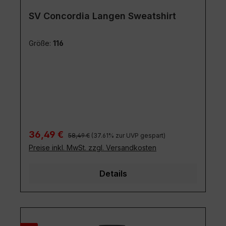
SV Concordia Langen Sweatshirt
Größe:
116
Regulärer Preis:
Verkaufspreis:
36,49 €
58,49 €
(37.61% zur UVP gespart)
Preise inkl. MwSt. zzgl. Versandkosten
Details