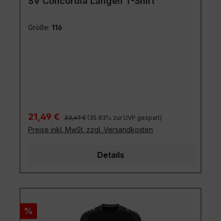
SV Concordia Langen T-Shirt
Größe:
116
Regulärer Preis:
Verkaufspreis:
21,49 €
33,49 €
(35.83% zur UVP gespart)
Preise inkl. MwSt. zzgl. Versandkosten
Details
Rabatt
%