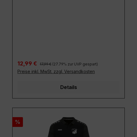
Regulärer Preis:
Verkaufspreis:
12,99 €
17,99 €
(27.79% zur UVP gespart)
Preise inkl. MwSt. zzgl. Versandkosten
Details
Rabatt
%