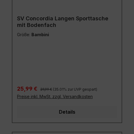
SV Concordia Langen Sporttasche
mit Bodenfach
Größe:
Bambini
Regulärer Preis:
Verkaufspreis:
25,99 €
39,99 €
(35.01% zur UVP gespart)
Preise inkl. MwSt. zzgl. Versandkosten
Details