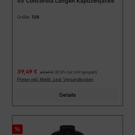
SV Concordia Langen Kapuzenjacke
Größe:
128
Regulärer Preis:
Verkaufspreis:
39,49 €
63,49 €
(37.8% zur UVP gespart)
Preise inkl. MwSt. zzgl. Versandkosten
Details
Rabatt
%