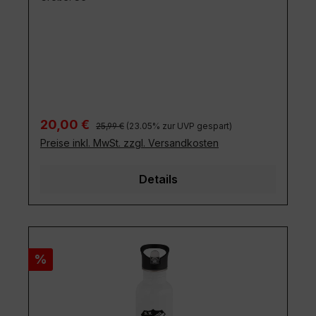
Regulärer Preis:
Verkaufspreis:
20,00 €
25,99 €
(23.05% zur UVP gespart)
Preise inkl. MwSt. zzgl. Versandkosten
Details
Rabatt
%