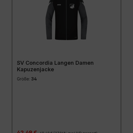
SV Concordia Langen Damen
Kapuzenjacke
Größe:
34
Regulärer Preis:
Verkaufspreis:
42,49 €