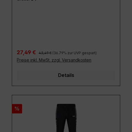
Regulärer Preis:
Verkaufspreis:
27,49 €
43,49 €
(36.79% zur UVP gespart)
Preise inkl. MwSt. zzgl. Versandkosten
Details
Rabatt
%