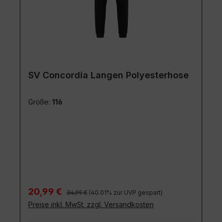
SV Concordia Langen Polyesterhose
Größe:
116
Regulärer Preis:
Verkaufspreis:
20,99 €
34,99 €
(40.01% zur UVP gespart)
Preise inkl. MwSt. zzgl. Versandkosten