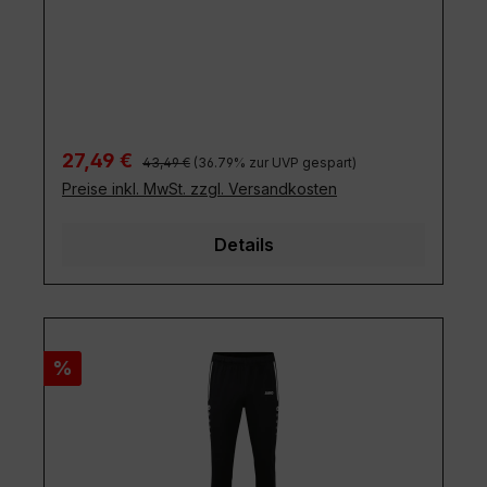
Regulärer Preis:
Verkaufspreis:
27,49 €
43,49 €
(36.79% zur UVP gespart)
Preise inkl. MwSt. zzgl. Versandkosten
Details
Rabatt
%