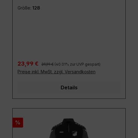
Größe:
128
Regulärer Preis:
Verkaufspreis:
23,99 €
39,99 €
(40.01% zur UVP gespart)
Preise inkl. MwSt. zzgl. Versandkosten
Details
Rabatt
%