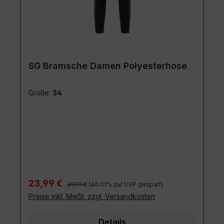
SG Bramsche Damen Polyesterhose
Größe:
34
Regulärer Preis:
Verkaufspreis:
23,99 €
39,99 €
(40.01% zur UVP gespart)
Preise inkl. MwSt. zzgl. Versandkosten
Details