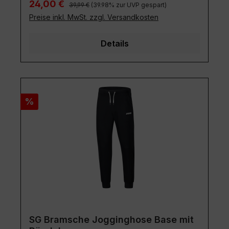
Regulärer Preis:
Verkaufspreis:
24,00 €
39,99 €
(39.98% zur UVP gespart)
Preise inkl. MwSt. zzgl. Versandkosten
Details
Rabatt
%
SG Bramsche Jogginghose Base mit