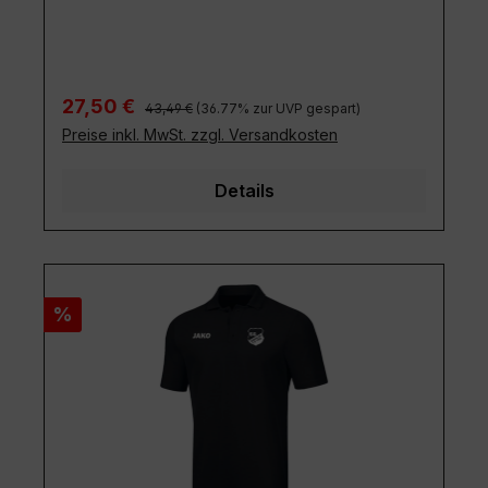
Regulärer Preis:
Verkaufspreis:
27,50 €
43,49 €
(36.77% zur UVP gespart)
Preise inkl. MwSt. zzgl. Versandkosten
Details
Rabatt
%