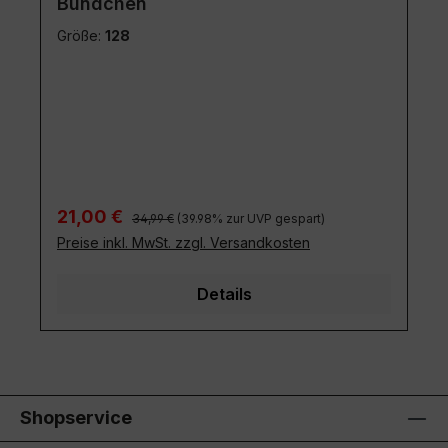
Bündchen
Größe:
128
Regulärer Preis:
Verkaufspreis:
21,00 €
34,99 €
(39.98% zur UVP gespart)
Preise inkl. MwSt. zzgl. Versandkosten
Details
Shopservice