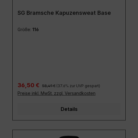
SG Bramsche Kapuzensweat Base
Größe:
116
Regulärer Preis:
Verkaufspreis:
36,50 €
58,49 €
(37.6% zur UVP gespart)
Preise inkl. MwSt. zzgl. Versandkosten
Details