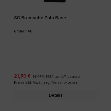
SG Bramsche Polo Base
Größe:
140
Regulärer Preis:
Verkaufspreis:
21,50 €
33,49 €
(35.8% zur UVP gespart)
Preise inkl. MwSt. zzgl. Versandkosten
Details