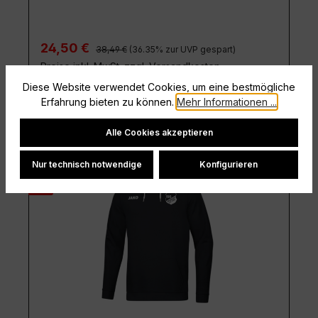
Regulärer Preis:
Verkaufspreis:
24,50 €
38,49 €
(36.35% zur UVP gespart)
Preise inkl. MwSt. zzgl. Versandkosten
Diese Website verwendet Cookies, um eine bestmögliche
Erfahrung bieten zu können.
Mehr Informationen ...
Details
Cookie-Einstellungen
Alle Cookies akzeptieren
Nur technisch notwendige
Konfigurieren
Rabatt
%