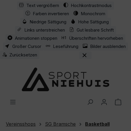
Text vergrößern
Hochkontrastmodus
Zum Hauptinhalt springen
Farben invertieren
Monochrom
Niedrige Sättigung
Hohe Sättigung
Links unterstreichen
Gut lesbare Schrift
Animationen stoppen
Überschriften hervorheben
Großer Cursor
Leseführung
Bilder ausblenden
Zurücksetzen
Ware
Vereinsshops
SG Bramsche
Basketball