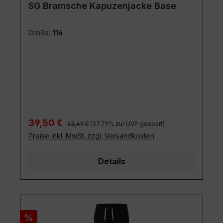
SG Bramsche Kapuzenjacke Base
Größe:
116
Regulärer Preis:
Verkaufspreis:
39,50 €
63,49 €
(37.79% zur UVP gespart)
Preise inkl. MwSt. zzgl. Versandkosten
Details
Rabatt
%