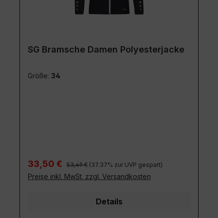
SG Bramsche Damen Polyesterjacke
Größe:
34
Regulärer Preis:
Verkaufspreis:
33,50 €
53,49 €
(37.37% zur UVP gespart)
Preise inkl. MwSt. zzgl. Versandkosten
Details