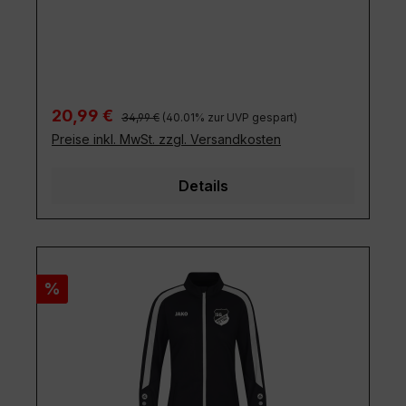
Regulärer Preis:
Verkaufspreis:
20,99 €
34,99 €
(40.01% zur UVP gespart)
Preise inkl. MwSt. zzgl. Versandkosten
Details
Rabatt
%