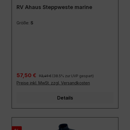
RV Ahaus Steppweste marine
Größe:
S
Regulärer Preis:
Verkaufspreis:
57,50 €
93,49 €
(38.5% zur UVP gespart)
Preise inkl. MwSt. zzgl. Versandkosten
Details