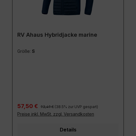
RV Ahaus Hybridjacke marine
Größe:
S
Regulärer Preis:
Verkaufspreis:
57,50 €
93,49 €
(38.5% zur UVP gespart)
Preise inkl. MwSt. zzgl. Versandkosten
Details