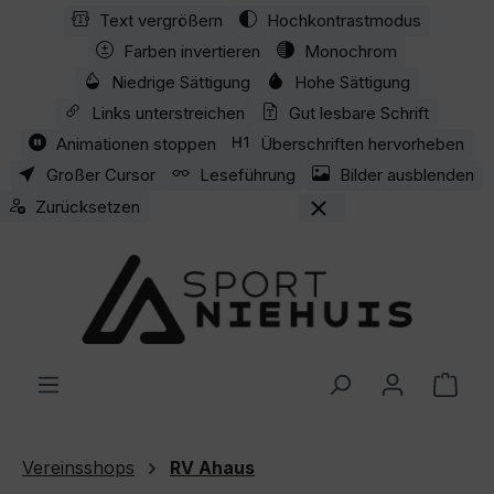
Text vergrößern
Hochkontrastmodus
Zum Hauptinhalt springen
Farben invertieren
Monochrom
Niedrige Sättigung
Hohe Sättigung
Links unterstreichen
Gut lesbare Schrift
Animationen stoppen
Überschriften hervorheben
Großer Cursor
Leseführung
Bilder ausblenden
Zurücksetzen
Ware
Vereinsshops
RV Ahaus