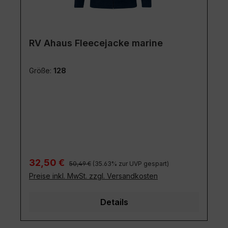
RV Ahaus Fleecejacke marine
Größe:
128
Regulärer Preis:
Verkaufspreis:
32,50 €
50,49 €
(35.63% zur UVP gespart)
Preise inkl. MwSt. zzgl. Versandkosten
Details