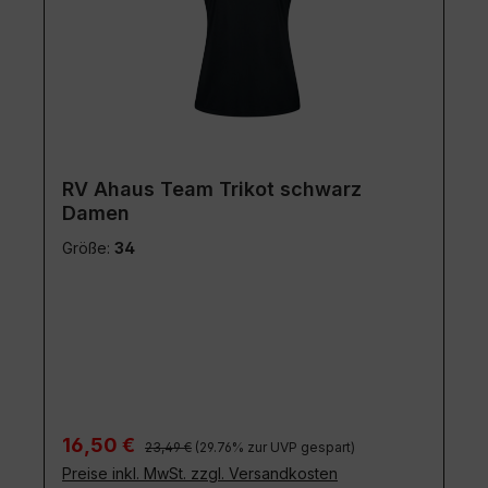
RV Ahaus Team Trikot schwarz
Damen
Größe:
34
Regulärer Preis:
Verkaufspreis:
16,50 €
23,49 €
(29.76% zur UVP gespart)
Preise inkl. MwSt. zzgl. Versandkosten