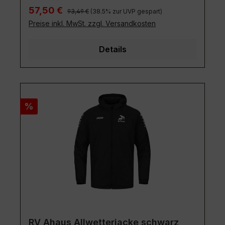
Regulärer Preis:
Verkaufspreis:
57,50 €
93,49 €
(38.5% zur UVP gespart)
Preise inkl. MwSt. zzgl. Versandkosten
Details
Rabatt
%
RV Ahaus Allwetterjacke schwarz