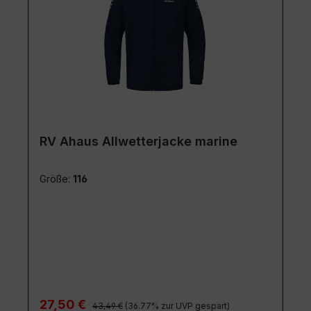
RV Ahaus Allwetterjacke marine
Größe:
116
Regulärer Preis:
Verkaufspreis:
27,50 €
43,49 €
(36.77% zur UVP gespart)