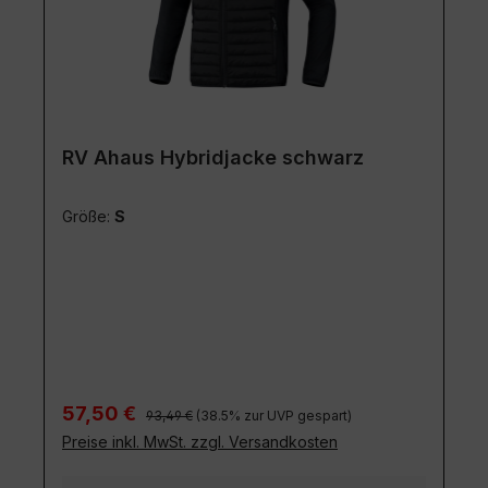
RV Ahaus Hybridjacke schwarz
Größe:
S
Regulärer Preis:
Verkaufspreis:
57,50 €
93,49 €
(38.5% zur UVP gespart)
Preise inkl. MwSt. zzgl. Versandkosten