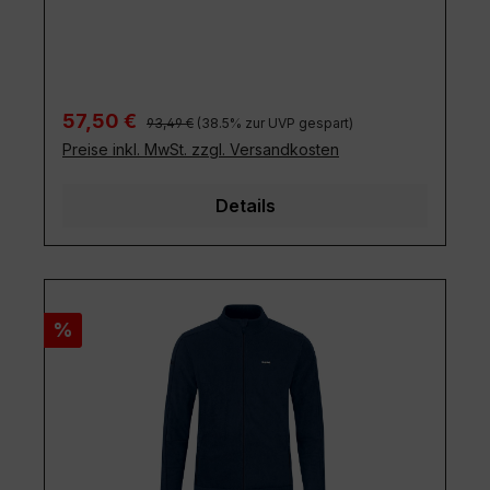
Regulärer Preis:
Verkaufspreis:
57,50 €
93,49 €
(38.5% zur UVP gespart)
Preise inkl. MwSt. zzgl. Versandkosten
Details
Rabatt
%