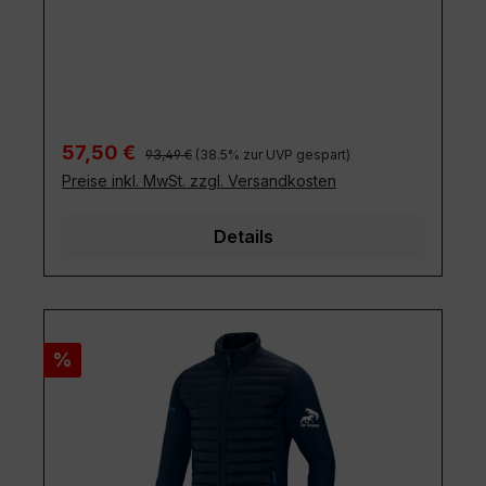
Regulärer Preis:
Verkaufspreis:
57,50 €
93,49 €
(38.5% zur UVP gespart)
Preise inkl. MwSt. zzgl. Versandkosten
Details
Rabatt
%