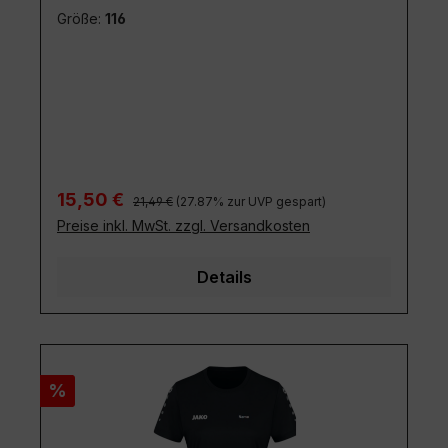
Größe:
116
Regulärer Preis:
Verkaufspreis:
15,50 €
21,49 €
(27.87% zur UVP gespart)
Preise inkl. MwSt. zzgl. Versandkosten
Details
Rabatt
%