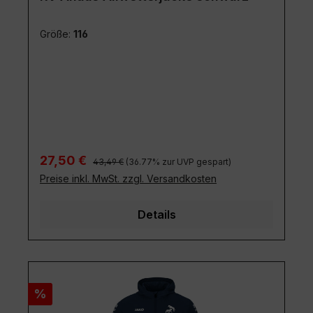
Größe:
116
Regulärer Preis:
Verkaufspreis:
27,50 €
43,49 €
(36.77% zur UVP gespart)
Preise inkl. MwSt. zzgl. Versandkosten
Details
Rabatt
%