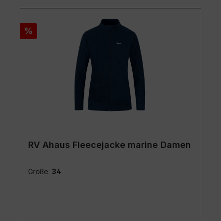
Rabatt
%
RV Ahaus Fleecejacke marine Damen
Größe:
34