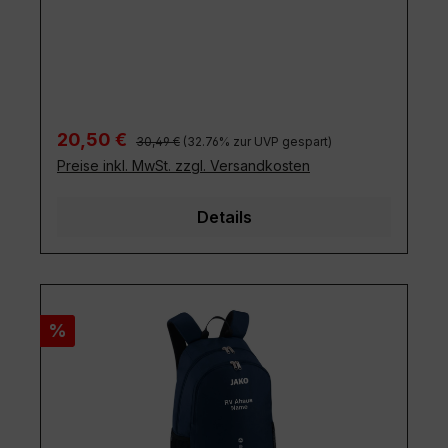
Regulärer Preis:
Verkaufspreis:
20,50 €
30,49 €
(32.76% zur UVP gespart)
Preise inkl. MwSt. zzgl. Versandkosten
Details
Rabatt
%