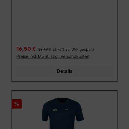
Regulärer Preis:
Verkaufspreis:
16,50 €
23,49 €
(29.76% zur UVP gespart)
Preise inkl. MwSt. zzgl. Versandkosten
Details
Rabatt
%