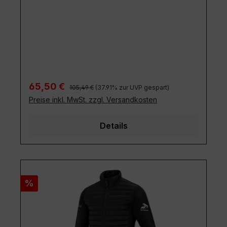
Regulärer Preis:
Verkaufspreis:
65,50 €
105,49 €
(37.91% zur UVP gespart)
Preise inkl. MwSt. zzgl. Versandkosten
Details
Rabatt
%