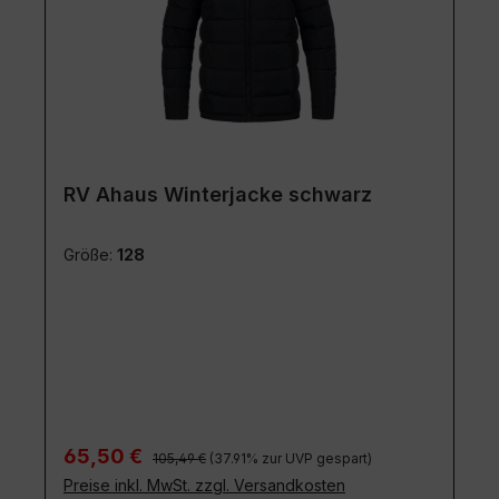
RV Ahaus Winterjacke schwarz
Größe:
128
Regulärer Preis:
Verkaufspreis:
65,50 €
105,49 €
(37.91% zur UVP gespart)
Preise inkl. MwSt. zzgl. Versandkosten