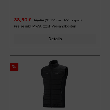
Regulärer Preis:
Verkaufspreis:
38,50 €
60,49 €
(36.35% zur UVP gespart)
Preise inkl. MwSt. zzgl. Versandkosten
Details
Rabatt
%