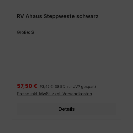
RV Ahaus Steppweste schwarz
Größe:
S
Regulärer Preis:
Verkaufspreis:
57,50 €
93,49 €
(38.5% zur UVP gespart)
Preise inkl. MwSt. zzgl. Versandkosten
Details