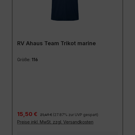
RV Ahaus Team Trikot marine
Größe:
116
Regulärer Preis:
Verkaufspreis:
15,50 €
21,49 €
(27.87% zur UVP gespart)
Preise inkl. MwSt. zzgl. Versandkosten