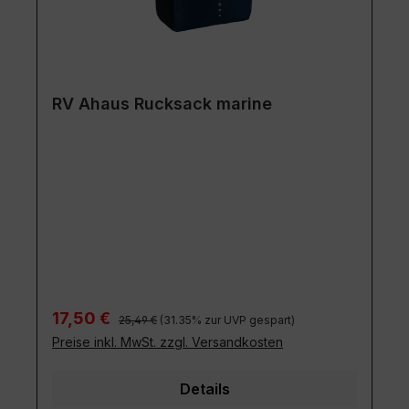
RV Ahaus Rucksack marine
Regulärer Preis:
Verkaufspreis:
17,50 €
25,49 €
(31.35% zur UVP gespart)
Preise inkl. MwSt. zzgl. Versandkosten
Details