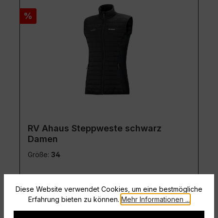
Rabatt
%
RV Ahaus Steppweste schwarz
Damen
Größe:
34
Diese Website verwendet Cookies, um eine bestmögliche
Erfahrung bieten zu können.
Mehr Informationen ...