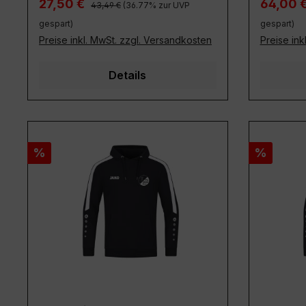
Regulärer Preis:
Verkaufspreis:
Verkaufs
27,50 €
64,00 
43,49 €
(36.77% zur UVP
gespart)
gespart)
Preise inkl. MwSt. zzgl. Versandkosten
Preise ink
Details
Rabatt
Rabatt
%
%