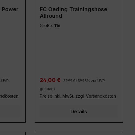
t Power
FC Oeding Trainingshose
Allround
Größe:
116
Regulärer Preis:
Verkaufspreis:
24,00 €
r UVP
39,99 €
(39.98% zur UVP
gespart)
sandkosten
Preise inkl. MwSt. zzgl. Versandkosten
Details