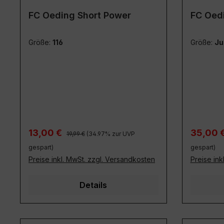
FC Oeding Short Power
FC Oed
Größe:
116
Größe:
Ju
Regulärer Preis:
Verkaufspreis:
Verkaufs
13,00 €
35,00 
19,99 €
(34.97% zur UVP
gespart)
gespart)
Preise inkl. MwSt. zzgl. Versandkosten
Preise ink
Details