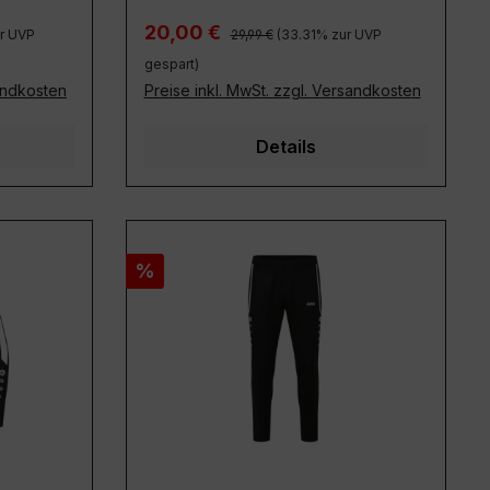
Regulärer Preis:
Verkaufspreis:
20,00 €
r UVP
29,99 €
(33.31% zur UVP
gespart)
sandkosten
Preise inkl. MwSt. zzgl. Versandkosten
Details
Rabatt
%