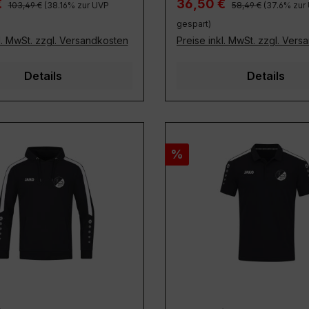
Regulärer Preis:
Regulärer Preis:
preis:
Verkaufspreis:
€
36,50 €
103,49 €
(38.16% zur UVP
58,49 €
(37.6% zur
gespart)
l. MwSt. zzgl. Versandkosten
Preise inkl. MwSt. zzgl. Ver
Details
Details
Rabatt
%