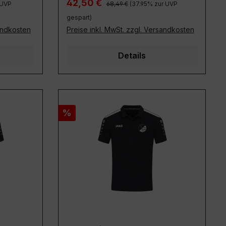
Regulärer Preis:
Verkaufspreis:
42,50 €
 UVP
68,49 €
(37.95% zur UVP
gespart)
sandkosten
Preise inkl. MwSt. zzgl. Versandkosten
Details
Rabatt
%