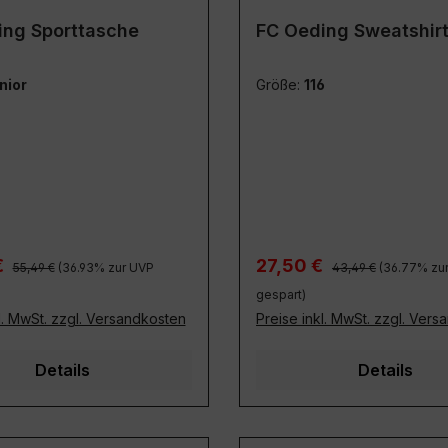
ing Sporttasche
FC Oeding Sweatshir
nior
Größe:
116
Regulärer Preis:
Regulärer Preis:
preis:
Verkaufspreis:
€
27,50 €
55,49 €
(36.93% zur UVP
43,49 €
(36.77% zu
gespart)
l. MwSt. zzgl. Versandkosten
Preise inkl. MwSt. zzgl. Ver
Details
Details