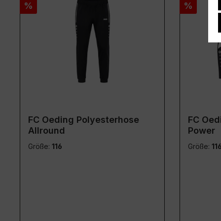
Rabatt
Rabatt
%
%
FC Oeding Polyesterhose
FC Oedi
Allround
Power
Größe:
116
Größe:
11