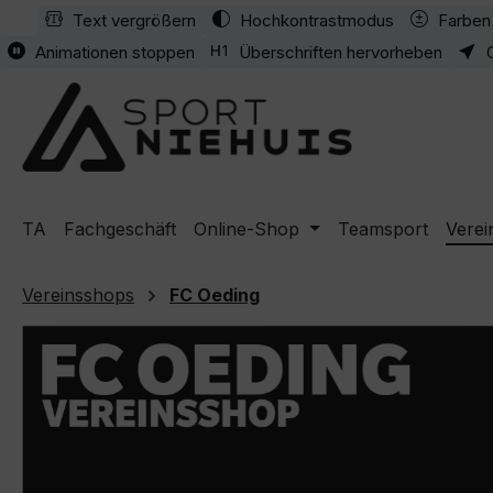
Text vergrößern
Hochkontrastmodus
Farben 
m Hauptinhalt springen
Zur Suche springen
Zur Hauptnavigation springen
Animationen stoppen
Überschriften hervorheben
TA
Fachgeschäft
Online-Shop
Teamsport
Verei
Vereinsshops
FC Oeding