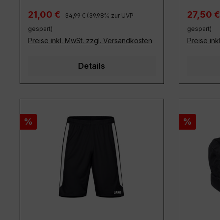
Regulärer Preis:
Verkaufspreis:
Verkaufs
21,00 €
27,50 
34,99 €
(39.98% zur UVP
gespart)
gespart)
Preise inkl. MwSt. zzgl. Versandkosten
Preise ink
Details
Rabatt
Rabatt
%
%