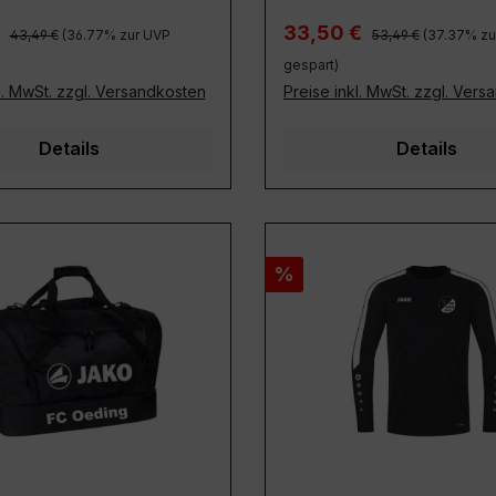
Regulärer Preis:
Regulärer Preis:
preis:
Verkaufspreis:
€
33,50 €
43,49 €
(36.77% zur UVP
53,49 €
(37.37% zu
gespart)
l. MwSt. zzgl. Versandkosten
Preise inkl. MwSt. zzgl. Ver
Details
Details
Rabatt
%