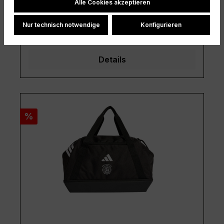
Cookie-Einstellungen
Alle Cookies akzeptieren
Regulärer Preis:
Verkaufspreis:
17,50 €
26,50 €
(33.96% zur UVP gespart)
Nur technisch notwendige
Konfigurieren
Preise inkl. MwSt. zzgl. Versandkosten
Details
Rabatt
%