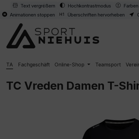
Text vergrößern
Hochkontrastmodus
Farben 
m Hauptinhalt springen
Zur Suche springen
Zur Hauptnavigation springen
Animationen stoppen
Überschriften hervorheben
TA
Fachgeschäft
Online-Shop
Teamsport
Verei
TC Vreden Damen T-Shir
Bildergalerie überspringen