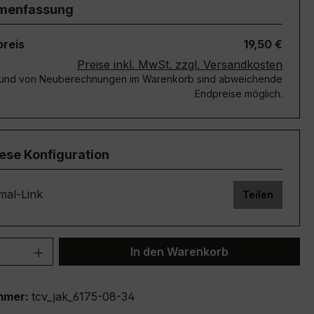
menfassung
reis
19,50 €
Preise inkl. MwSt. zzgl. Versandkosten
rund von Neuberechnungen im Warenkorb sind abweichende
Endpreise möglich.
iese Konfiguration
mal-Link
Teilen
 Anzahl: Gib den gewünschten Wert ein 
In den Warenkorb
mmer:
tcv_jak_6175-08-34