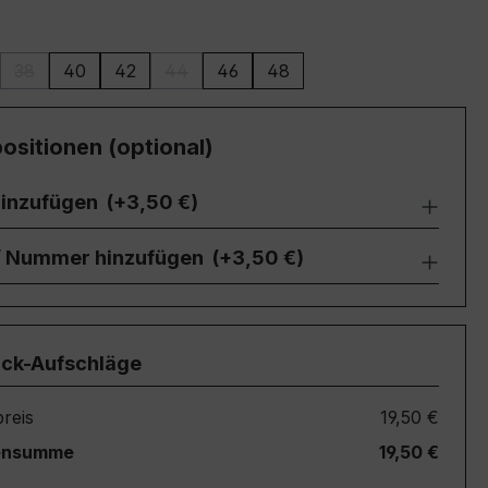
ählen
38
40
42
44
46
48
(Diese Option ist zurzeit nicht verfügbar.)
(Diese Option ist zurzeit nicht verfügbar.)
ositionen (optional)
inzufügen
(+3,50 €)
 / Nummer hinzufügen
(+3,50 €)
ück-Aufschläge
reis
19,50 €
ensumme
19,50 €