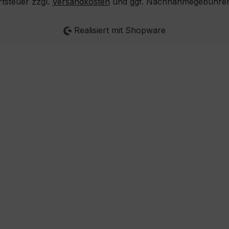
rtsteuer zzgl.
Versandkosten
und ggf. Nachnahmegebühren,
Realisiert mit Shopware