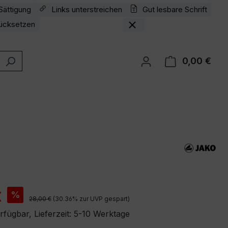
Sättigung
Links unterstreichen
Gut lesbare Schrift
ücksetzen
0,00 €
Ware
is:
€
%
Regulärer Preis:
28,00 €
(30.36% zur UVP gespart)
rfügbar, Lieferzeit: 5-10 Werktage