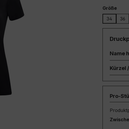
ausw
Größe
34
36
Druckp
Name h
Kürzel
Pro-St
Produktp
Zwisch