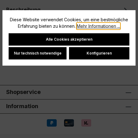
Beschreibung
Diese Website verwendet Cookies, um eine bestmögliche
Die perfekten Fußball- und SportsockenONE SIZE
Erfahrung bieten zu können.
Mehr Informationen ...
FITS ALLRichtig gelesen, die Tapedesign Allround
Socks Classic sind extrem el…
Mehr
Cookie-Einstellungen
Alle Cookies akzeptieren
Hersteller
Nur technisch notwendige
Konfigurieren
Bewertungen
Shopservice
Information