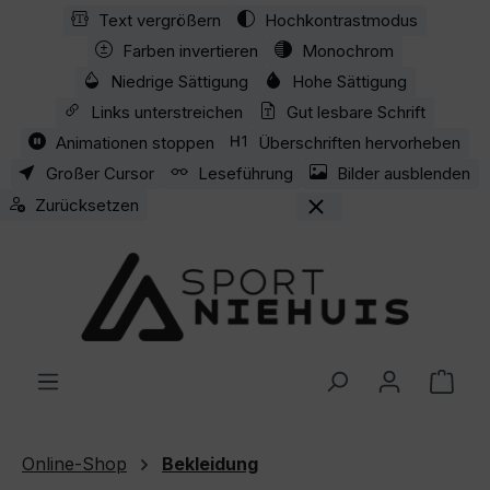
Text vergrößern
Hochkontrastmodus
Zum Hauptinhalt springen
Farben invertieren
Monochrom
Niedrige Sättigung
Hohe Sättigung
Links unterstreichen
Gut lesbare Schrift
Animationen stoppen
Überschriften hervorheben
Großer Cursor
Leseführung
Bilder ausblenden
Zurücksetzen
Ware
Online-Shop
Bekleidung