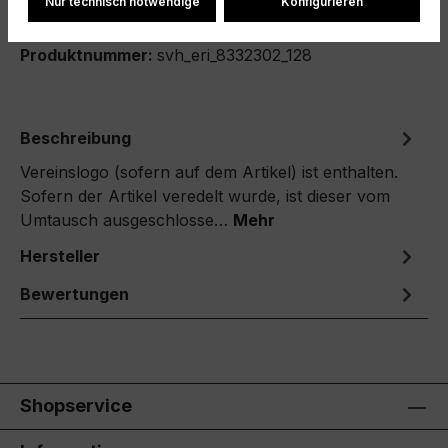
Nur technisch notwendige
Konfigurieren
Produktnummer:
svh_eri_8332302_128
Beschreibung
Vereinslogo (sofern auf dem Artikel) ist enthalten.
Sofern der Artikel veredelt wurde, ist dieser vom
Umtausch ausgeschlosse…
Mehr
Hersteller
Bewertungen
Shopservice