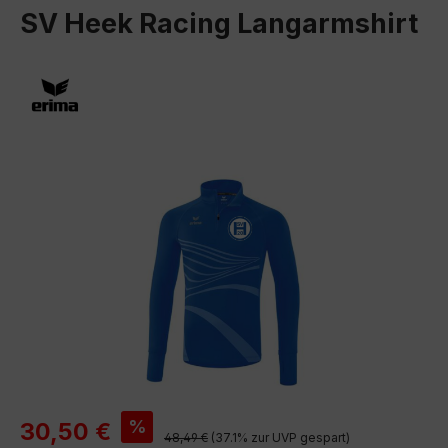
SV Heek Racing Langarmshirt
Bildergalerie überspringen
Verkaufspreis:
%
30,50 €
Regulärer Preis:
48,49 €
(37.1% zur UVP gespart)