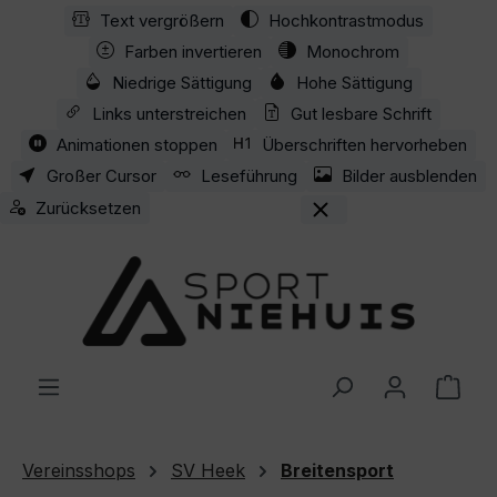
Text vergrößern
Hochkontrastmodus
Zum Hauptinhalt springen
Farben invertieren
Monochrom
Niedrige Sättigung
Hohe Sättigung
Links unterstreichen
Gut lesbare Schrift
Animationen stoppen
Überschriften hervorheben
Großer Cursor
Leseführung
Bilder ausblenden
Zurücksetzen
Ware
Vereinsshops
SV Heek
Breitensport