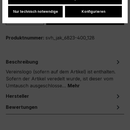
Nur technisch notwendige
Konfigurieren
Produkt Anzahl: Gib den gewünschten We
In den Warenkorb
Produktnummer:
svh_jak_6823-400_128
Beschreibung
Vereinslogo (sofern auf dem Artikel) ist enthalten.
Sofern der Artikel veredelt wurde, ist dieser vom
Umtausch ausgeschlosse…
Mehr
Hersteller
Bewertungen