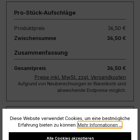
Pro-Stück-Aufschläge
Produktpreis
36,50 €
Zwischensumme
36,50 €
Zusammenfassung
Gesamtpreis
36,50 €
Preise inkl. MwSt. zzgl. Versandkosten
Aufgrund von Neuberechnungen im Warenkorb sind
abweichende Endpreise möglich.
Teile diese Konfiguration
Diese Website verwendet Cookies, um eine bestmögliche
Erfahrung bieten zu können.
Mehr Informationen ...
Einmal-Link
Cookie-Einstellungen
Teilen
Alle Cookies akzeptieren