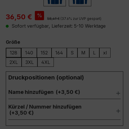
Verkaufspreis:
%
36,50 €
Regulärer Preis:
58,49 €
(37.6% zur UVP gespart)
Sofort verfügbar, Lieferzeit: 5-10 Werktage
auswählen
Größe
128
140
152
164
S
M
L
xl
2XL
3XL
4XL
Druckpositionen (optional)
Name hinzufügen
(+3,50 €)
Kürzel / Nummer hinzufügen
(+3,50 €)