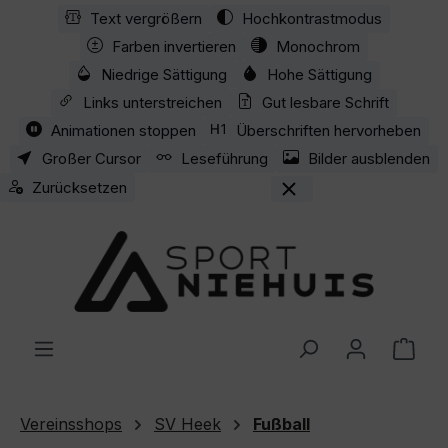
Text vergrößern
Hochkontrastmodus
Zum Hauptinhalt springen
Farben invertieren
Monochrom
Niedrige Sättigung
Hohe Sättigung
Links unterstreichen
Gut lesbare Schrift
Animationen stoppen
Überschriften hervorheben
Großer Cursor
Leseführung
Bilder ausblenden
Zurücksetzen
Ware
Vereinsshops
SV Heek
Fußball