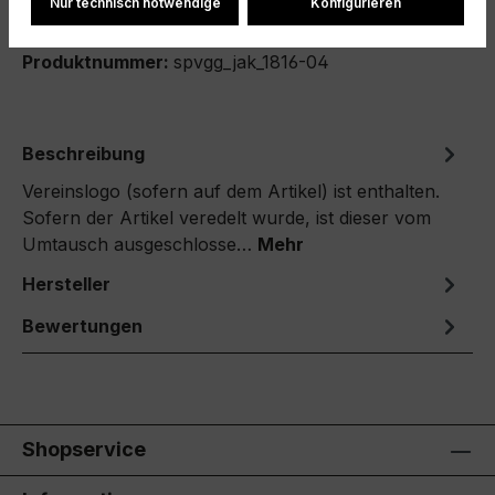
Nur technisch notwendige
Konfigurieren
Produktnummer:
spvgg_jak_1816-04
Beschreibung
Vereinslogo (sofern auf dem Artikel) ist enthalten.
Sofern der Artikel veredelt wurde, ist dieser vom
Umtausch ausgeschlosse…
Mehr
Hersteller
Bewertungen
Shopservice