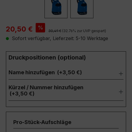
Verkaufspreis:
%
20,50 €
Regulärer Preis:
30,49 €
(32.76% zur UVP gespart)
Sofort verfügbar, Lieferzeit: 5-10 Werktage
Druckpositionen (optional)
Name hinzufügen
(+3,50 €)
Kürzel / Nummer hinzufügen
(+3,50 €)
Pro-Stück-Aufschläge