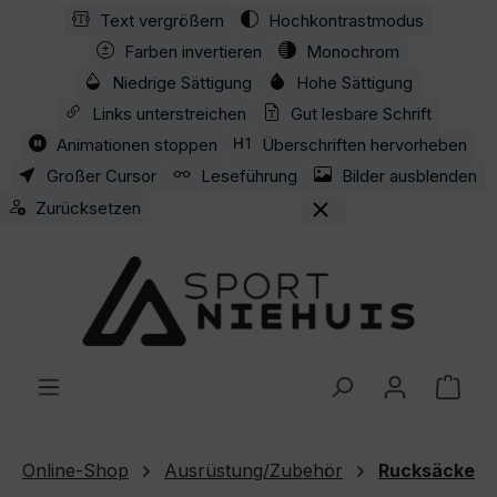
Text vergrößern
Hochkontrastmodus
Zum Hauptinhalt springen
Farben invertieren
Monochrom
Niedrige Sättigung
Hohe Sättigung
Links unterstreichen
Gut lesbare Schrift
Animationen stoppen
Überschriften hervorheben
Großer Cursor
Leseführung
Bilder ausblenden
Zurücksetzen
Ware
Online-Shop
Ausrüstung/Zubehör
Rucksäcke