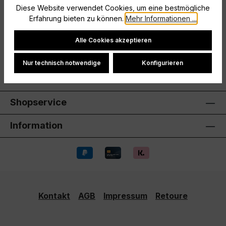
Diese Website verwendet Cookies, um eine bestmögliche
Umtausch ausgeschlosse…
Mehr
Erfahrung bieten zu können.
Mehr Informationen ...
Hersteller
Cookie-Einstellungen
Alle Cookies akzeptieren
Bewertungen
Nur technisch notwendige
Konfigurieren
Shopservice
Information
Kontakt
AGB
Impressum
Retoure