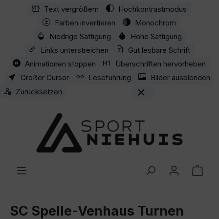
Text vergrößern
Hochkontrastmodus
Zum Hauptinhalt springen
Farben invertieren
Monochrom
Niedrige Sättigung
Hohe Sättigung
Links unterstreichen
Gut lesbare Schrift
Animationen stoppen
Überschriften hervorheben
Großer Cursor
Leseführung
Bilder ausblenden
Zurücksetzen
Ware
SC Spelle-Venhaus Turnen