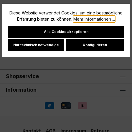
Vereinslogo (sofern auf dem Artikel) ist enthalten.
Diese Website verwendet Cookies, um eine bestmögliche
Sofern der Artikel veredelt wurde, ist dieser vom
Erfahrung bieten zu können.
Mehr Informationen ...
Umtausch ausgeschlosse…
Mehr
Cookie-Einstellungen
Hersteller
Alle Cookies akzeptieren
Bewertungen
Nur technisch notwendige
Konfigurieren
Shopservice
Information
Kontakt
AGB
Impressum
Retoure