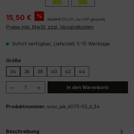
Verkaufspreis:
%
15,50 €
Regulärer Preis:
23,00 €
(32.61% zur UVP gespart)
Preise inkl. MwSt. zzgl. Versandkosten
Sofort verfügbar, Lieferzeit: 5-10 Werktage
auswählen
Größe
34
36
38
40
42
44
Produkt Anzahl: Gib den gewünschten We
In den Warenkorb
Produktnummer:
scsv_jak_6075-03_d_34
Beschreibung