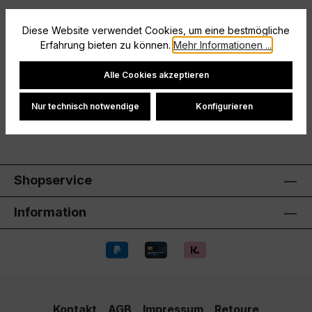
Vereinslogo (sofern auf dem Artikel) ist enthalten.
Diese Website verwendet Cookies, um eine bestmögliche
Sofern der Artikel veredelt wurde, ist dieser vom
Erfahrung bieten zu können.
Mehr Informationen ...
Umtausch ausgeschlosse…
Mehr
Cookie-Einstellungen
Hersteller
Alle Cookies akzeptieren
Bewertungen
Nur technisch notwendige
Konfigurieren
Shopservice
Information
Kontakt
AGB
Impressum
Retoure