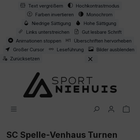
Text vergrößern
Hochkontrastmodus
Zum Hauptinhalt springen
Farben invertieren
Monochrom
Niedrige Sättigung
Hohe Sättigung
Links unterstreichen
Gut lesbare Schrift
Animationen stoppen
Überschriften hervorheben
Großer Cursor
Leseführung
Bilder ausblenden
Zurücksetzen
Ware
SC Spelle-Venhaus Turnen