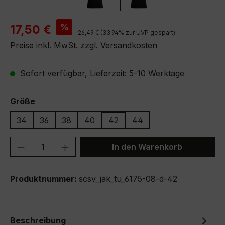
Verkaufspreis:
%
17,50 €
Regulärer Preis:
26,49 €
(33.94% zur UVP gespart)
Preise inkl. MwSt. zzgl. Versandkosten
Sofort verfügbar, Lieferzeit: 5-10 Werktage
auswählen
Größe
34
36
38
40
42
44
Produkt Anzahl: Gib den gewünschten We
In den Warenkorb
Produktnummer:
scsv_jak_tu_6175-08-d-42
Beschreibung