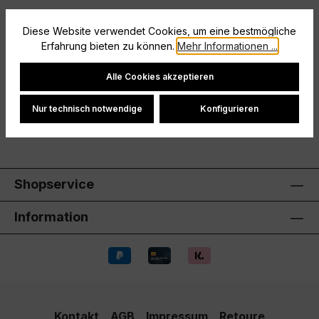
Hier kommt die Nike Damen-Hose in Schwarz, die
Diese Website verwendet Cookies, um eine bestmögliche
dir die Gelegenheit gibt, alles aus dir herauszuholen.
Erfahrung bieten zu können.
Mehr Informationen ...
In der Passform indivi…
Mehr
Cookie-Einstellungen
Hersteller
Alle Cookies akzeptieren
Bewertungen
Nur technisch notwendige
Konfigurieren
Shopservice
Information
Kontakt
AGB
Impressum
Retoure