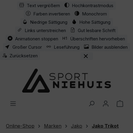
Text vergrößern
Hochkontrastmodus
Zum Hauptinhalt springen
Farben invertieren
Monochrom
Niedrige Sättigung
Hohe Sättigung
Links unterstreichen
Gut lesbare Schrift
Animationen stoppen
Überschriften hervorheben
Großer Cursor
Leseführung
Bilder ausblenden
Zurücksetzen
Ware
Online-Shop
Marken
Jako
Jako Trikot