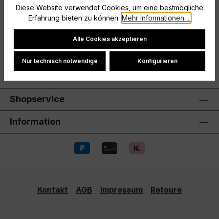
Diese Website verwendet Cookies, um eine bestmögliche
Tropicana; Rippkragen; Ellenbogenpolsterung
Erfahrung bieten zu können.
Mehr Informationen ...
Hersteller
Cookie-Einstellungen
Alle Cookies akzeptieren
Bewertungen
Nur technisch notwendige
Konfigurieren
Shopservice
Information
Kontakt
AGB
Impressum
Retoure