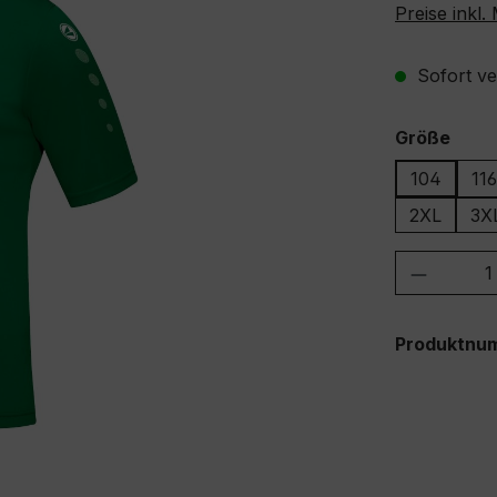
Preise inkl
Sofort ver
ausw
Größe
104
116
2XL
3X
Produkt
Produktnu