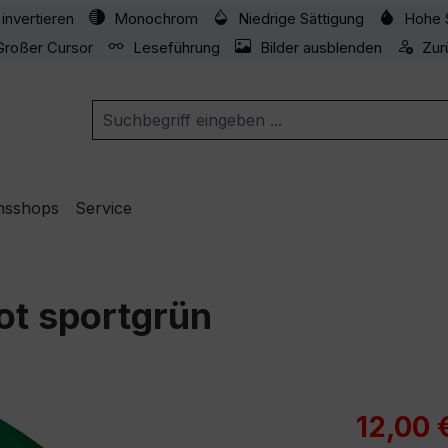
invertieren
Monochrom
Niedrige Sättigung
Hohe 
Großer Cursor
Leseführung
Bilder ausblenden
Zur
nsshops
Service
ot sportgrün
Verkaufspre
12,00 