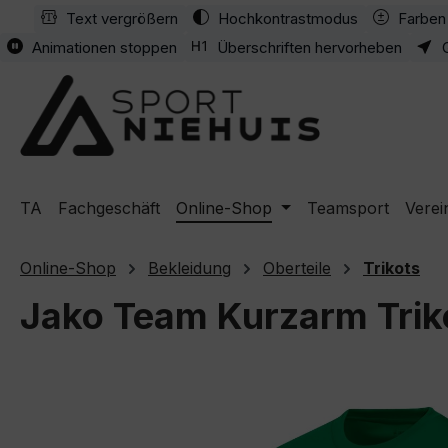
Text vergrößern
Hochkontrastmodus
Farben 
m Hauptinhalt springen
Zur Suche springen
Zur Hauptnavigation springen
Animationen stoppen
Überschriften hervorheben
TA
Fachgeschäft
Online-Shop
Teamsport
Verei
Online-Shop
Bekleidung
Oberteile
Trikots
Jako Team Kurzarm Trik
Bildergalerie überspringen