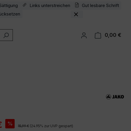
Sättigung
Links unterstreichen
Gut lesbare Schrift
ücksetzen
0,00 €
Ware
is:
€
%
Regulärer Preis:
15,99 €
(24.95% zur UVP gespart)