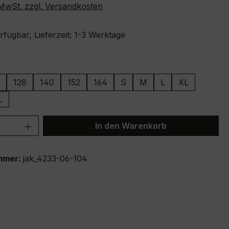
. MwSt. zzgl. Versandkosten
fügbar, Lieferzeit: 1-3 Werktage
ählen
128
140
152
164
S
M
L
XL
L
 Anzahl: Gib den gewünschten Wert ein 
In den Warenkorb
mmer:
jak_4233-06-104