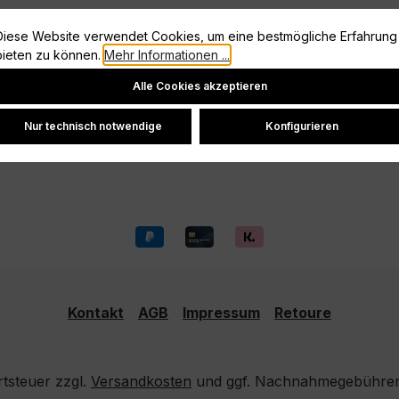
Information
Diese Website verwendet Cookies, um eine bestmögliche Erfahrung
bieten zu können.
Mehr Informationen ...
Vertrag widerrufen
Cookie-Einstellungen
Datenschutz
Alle Cookies akzeptieren
Widerrufsrecht
Nur technisch notwendige
Konfigurieren
Versand und Zahlung
Kontakt
AGB
Impressum
Retoure
rtsteuer zzgl.
Versandkosten
und ggf. Nachnahmegebühren,