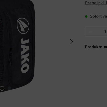
Preise inkl
Sofort ver
Produkt
Produktnu