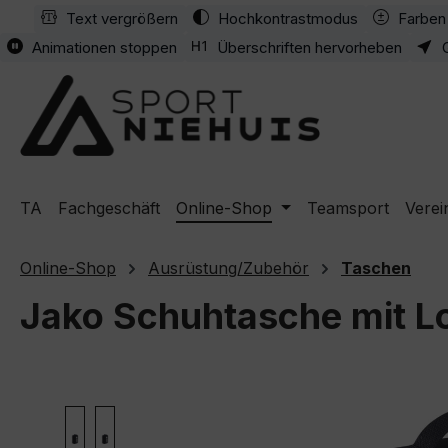
Text vergrößern
Hochkontrastmodus
Farben 
m Hauptinhalt springen
Zur Suche springen
Zur Hauptnavigation springen
Animationen stoppen
Überschriften hervorheben
TA
Fachgeschäft
Online-Shop
Teamsport
Verei
Online-Shop
Ausrüstung/Zubehör
Taschen
Jako Schuhtasche mit L
Bildergalerie überspringen