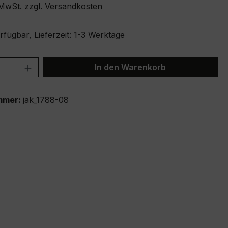
. MwSt. zzgl. Versandkosten
fügbar, Lieferzeit: 1-3 Werktage
 Anzahl: Gib den gewünschten Wert ein 
In den Warenkorb
mmer:
jak_1788-08