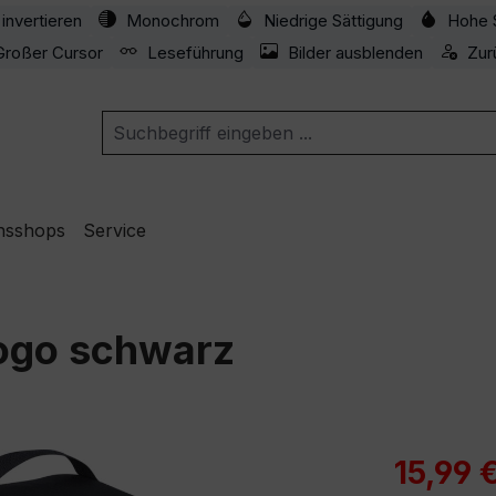
invertieren
Monochrom
Niedrige Sättigung
Hohe 
Großer Cursor
Leseführung
Bilder ausblenden
Zur
nsshops
Service
ogo schwarz
Verkaufspre
15,99 