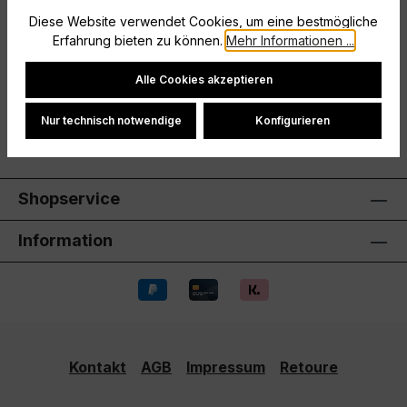
Diese Website verwendet Cookies, um eine bestmögliche
Beschreibung
Erfahrung bieten zu können.
Mehr Informationen ...
Hersteller
Cookie-Einstellungen
Alle Cookies akzeptieren
Bewertungen
Nur technisch notwendige
Konfigurieren
Shopservice
Information
Kontakt
AGB
Impressum
Retoure