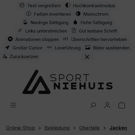
Text vergrößern
Hochkontrastmodus
Zum Hauptinhalt springen
Farben invertieren
Monochrom
Niedrige Sättigung
Hohe Sättigung
Links unterstreichen
Gut lesbare Schrift
Animationen stoppen
Überschriften hervorheben
Großer Cursor
Leseführung
Bilder ausblenden
Zurücksetzen
Ware
Online-Shop
Bekleidung
Oberteile
Jacken