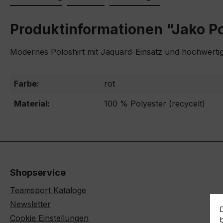
Produktinformationen "Jako Po
Modernes Poloshirt mit Jaquard-Einsatz und hochwertig
Farbe:
rot
Material:
100 % Polyester (recycelt)
Shopservice
Teamsport Kataloge
Newsletter
Cookie Einstellungen