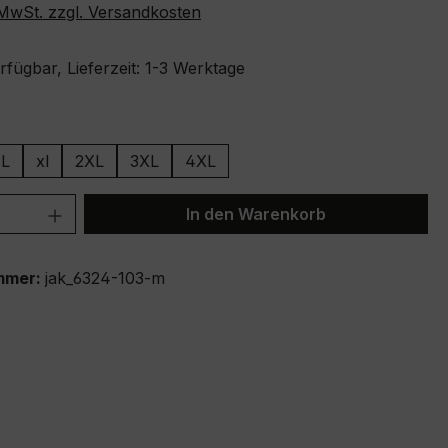
. MwSt. zzgl. Versandkosten
fügbar, Lieferzeit: 1-3 Werktage
ählen
L
xl
2XL
3XL
4XL
 Anzahl: Gib den gewünschten Wert ein 
In den Warenkorb
mmer:
jak_6324-103-m