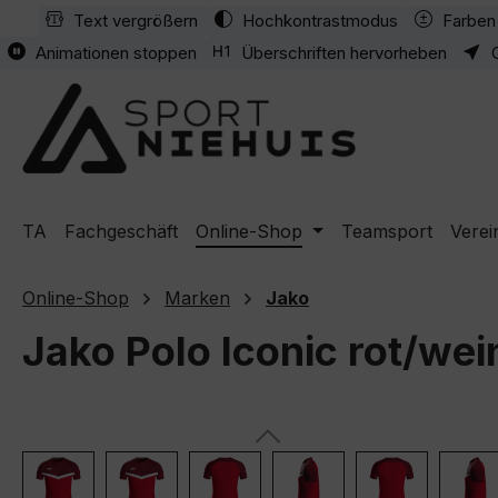
Text vergrößern
Hochkontrastmodus
Farben 
m Hauptinhalt springen
Zur Suche springen
Zur Hauptnavigation springen
Animationen stoppen
Überschriften hervorheben
TA
Fachgeschäft
Online-Shop
Teamsport
Verei
Online-Shop
Marken
Jako
Jako Polo Iconic rot/wei
Bildergalerie überspringen