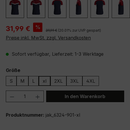
Verkaufspreis:
%
31,99 €
Regulärer Preis:
39,99 €
(20.01% zur UVP gespart)
Preise inkl. MwSt. zzgl. Versandkosten
Sofort verfügbar, Lieferzeit: 1-3 Werktage
auswählen
Größe
S
M
L
xl
2XL
3XL
4XL
Produkt Anzahl: Gib den gewünschten We
In den Warenkorb
Produktnummer:
jak_6324-901-xl