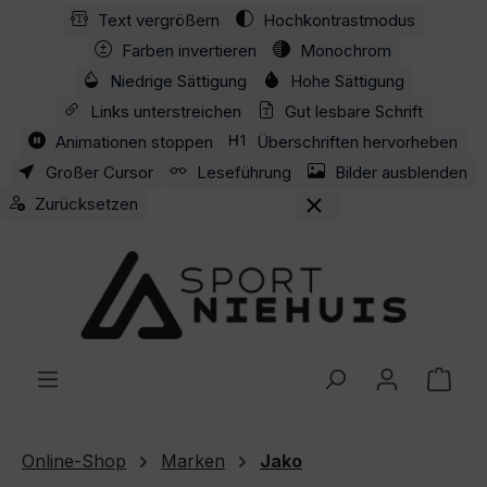
Text vergrößern
Hochkontrastmodus
Zum Hauptinhalt springen
Farben invertieren
Monochrom
Niedrige Sättigung
Hohe Sättigung
Links unterstreichen
Gut lesbare Schrift
Animationen stoppen
Überschriften hervorheben
Großer Cursor
Leseführung
Bilder ausblenden
Zurücksetzen
Ware
Online-Shop
Marken
Jako