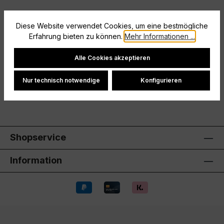
Beschreibung
Diese Website verwendet Cookies, um eine bestmögliche
Modernes Poloshirt mit Jaquard-Einsatz und
Erfahrung bieten zu können.
Mehr Informationen ...
hochwertiger Knopfleiste
Cookie-Einstellungen
Alle Cookies akzeptieren
Hersteller
Nur technisch notwendige
Konfigurieren
Bewertungen
Shopservice
Information