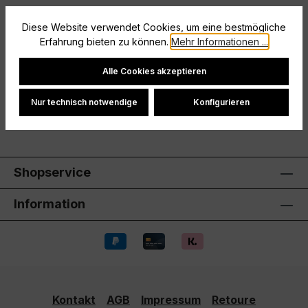
Beschreibung
Diese Website verwendet Cookies, um eine bestmögliche
Erfahrung bieten zu können.
Mehr Informationen ...
Ohne InnenslipElastischer Bund mit Kordelzug
Cookie-Einstellungen
Hersteller
Alle Cookies akzeptieren
Bewertungen
Nur technisch notwendige
Konfigurieren
Shopservice
Information
Kontakt
AGB
Impressum
Retoure