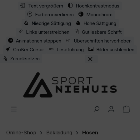
Text vergrößern
Hochkontrastmodus
Zum Hauptinhalt springen
Farben invertieren
Monochrom
Niedrige Sättigung
Hohe Sättigung
Links unterstreichen
Gut lesbare Schrift
Animationen stoppen
Überschriften hervorheben
Großer Cursor
Leseführung
Bilder ausblenden
Zurücksetzen
Ware
Online-Shop
Bekleidung
Hosen