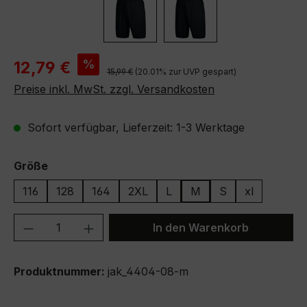
Verkaufspreis:
%
12,79 €
Regulärer Preis:
15,99 €
(20.01% zur UVP gespart)
Preise inkl. MwSt. zzgl. Versandkosten
Sofort verfügbar, Lieferzeit: 1-3 Werktage
auswählen
Größe
116
128
164
2XL
L
M
S
xl
Produkt Anzahl: Gib den gewünschten We
In den Warenkorb
Produktnummer:
jak_4404-08-m