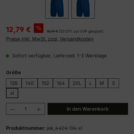
Verkaufspreis:
%
12,79 €
Regulärer Preis:
15,99 €
(20.01% zur UVP gespart)
Preise inkl. MwSt. zzgl. Versandkosten
Sofort verfügbar, Lieferzeit: 1-3 Werktage
auswählen
Größe
128
140
152
164
2XL
L
M
S
xl
Produkt Anzahl: Gib den gewünschten We
In den Warenkorb
Produktnummer:
jak_4404-04-xl