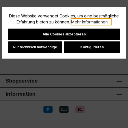
Diese Website verwendet Cookies, um eine bestmögliche
Beschreibung
Erfahrung bieten zu können.
Mehr Informationen ...
Ohne InnenslipElastischer Bund mit Kordelzug
Cookie-Einstellungen
Alle Cookies akzeptieren
Hersteller
Nur technisch notwendige
Konfigurieren
Bewertungen
Shopservice
Information