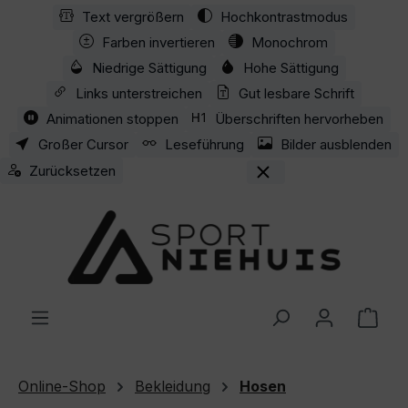
Text vergrößern
Hochkontrastmodus
Zum Hauptinhalt springen
Farben invertieren
Monochrom
Niedrige Sättigung
Hohe Sättigung
Links unterstreichen
Gut lesbare Schrift
Animationen stoppen
Überschriften hervorheben
Großer Cursor
Leseführung
Bilder ausblenden
Zurücksetzen
Ware
Online-Shop
Bekleidung
Hosen