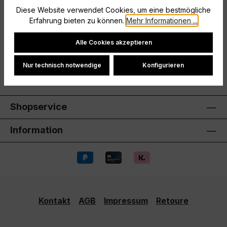
Diese Website verwendet Cookies, um eine bestmögliche
Ohne InnenslipElastischer Bund mit Kordelzug
Erfahrung bieten zu können.
Mehr Informationen ...
Hersteller
Cookie-Einstellungen
Alle Cookies akzeptieren
Bewertungen
Nur technisch notwendige
Konfigurieren
Shopservice
Information
Kontakt
AGB
Impressum
Retoure