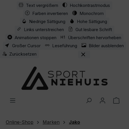
Text vergrößern
Hochkontrastmodus
Zum Hauptinhalt springen
Farben invertieren
Monochrom
Niedrige Sättigung
Hohe Sättigung
Links unterstreichen
Gut lesbare Schrift
Animationen stoppen
Überschriften hervorheben
Großer Cursor
Leseführung
Bilder ausblenden
Zurücksetzen
Ware
Online-Shop
Marken
Jako