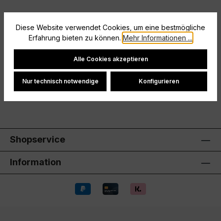
Diese Website verwendet Cookies, um eine bestmögliche
Beschreibung
Erfahrung bieten zu können.
Mehr Informationen ...
Ohne InnenslipElastischer Bund mit Kordelzug
Cookie-Einstellungen
Alle Cookies akzeptieren
Hersteller
Nur technisch notwendige
Konfigurieren
Bewertungen
Shopservice
Information