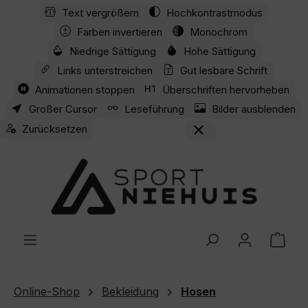
Text vergrößern
Hochkontrastmodus
Zum Hauptinhalt springen
Farben invertieren
Monochrom
Niedrige Sättigung
Hohe Sättigung
Links unterstreichen
Gut lesbare Schrift
Animationen stoppen
Überschriften hervorheben
Großer Cursor
Leseführung
Bilder ausblenden
Zurücksetzen
Ware
Online-Shop
Bekleidung
Hosen