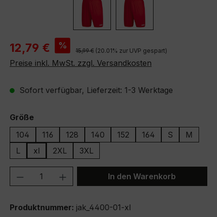
Verkaufspreis:
%
12,79 €
Regulärer Preis:
15,99 €
(20.01% zur UVP gespart)
Preise inkl. MwSt. zzgl. Versandkosten
Sofort verfügbar, Lieferzeit: 1-3 Werktage
auswählen
Größe
104
116
128
140
152
164
S
M
L
xl
2XL
3XL
Produkt Anzahl: Gib den gewünschten We
In den Warenkorb
Produktnummer:
jak_4400-01-xl