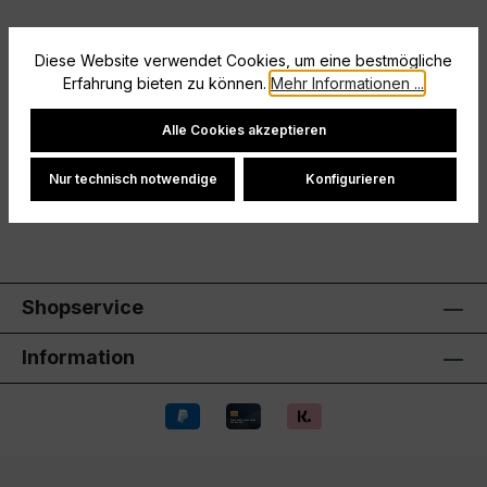
Diese Website verwendet Cookies, um eine bestmögliche
Beschreibung
Erfahrung bieten zu können.
Mehr Informationen ...
Ohne InnenslipElastischer Bund mit Kordelzug
Cookie-Einstellungen
Alle Cookies akzeptieren
Hersteller
Nur technisch notwendige
Konfigurieren
Bewertungen
Shopservice
Information