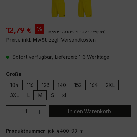
Verkaufspreis:
%
12,79 €
Regulärer Preis:
15,99 €
(20.01% zur UVP gespart)
Preise inkl. MwSt. zzgl. Versandkosten
Sofort verfügbar, Lieferzeit: 1-3 Werktage
auswählen
Größe
104
116
128
140
152
164
2XL
3XL
L
M
S
xl
Produkt Anzahl: Gib den gewünschten We
In den Warenkorb
Produktnummer:
jak_4400-03-m