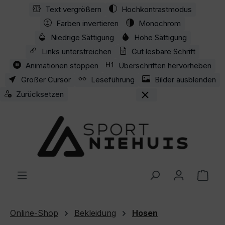
Text vergrößern
Hochkontrastmodus
Zum Hauptinhalt springen
Farben invertieren
Monochrom
Niedrige Sättigung
Hohe Sättigung
Links unterstreichen
Gut lesbare Schrift
Animationen stoppen
Überschriften hervorheben
Großer Cursor
Leseführung
Bilder ausblenden
Zurücksetzen
Ware
Online-Shop
Bekleidung
Hosen