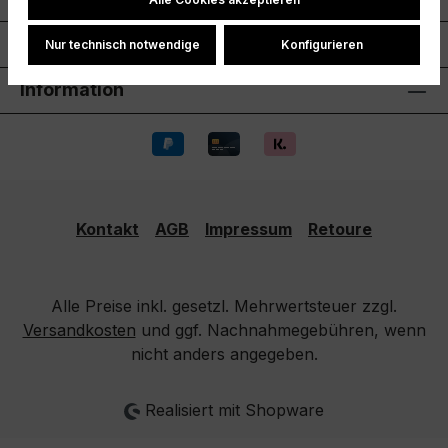
Shopservice
Nur technisch notwendige
Konfigurieren
Information
Kontakt
AGB
Impressum
Retoure
Alle Preise inkl. gesetzl. Mehrwertsteuer zzgl.
Versandkosten
und ggf. Nachnahmegebühren, wenn
nicht anders angegeben.
Realisiert mit Shopware