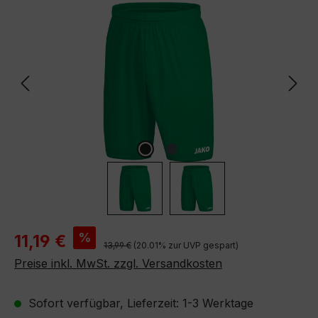
Bildergalerie überspringen
Verkaufspreis:
%
11,19 €
Regulärer Preis:
13,99 €
(20.01% zur UVP gespart)
Preise inkl. MwSt. zzgl. Versandkosten
Sofort verfügbar, Lieferzeit: 1-3 Werktage