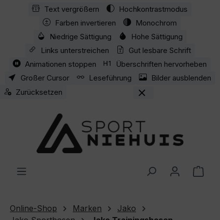
Text vergrößern
Hochkontrastmodus
Zum Hauptinhalt springen
Farben invertieren
Monochrom
Niedrige Sättigung
Hohe Sättigung
Links unterstreichen
Gut lesbare Schrift
Animationen stoppen
Überschriften hervorheben
Großer Cursor
Leseführung
Bilder ausblenden
Zurücksetzen
Ware
Online-Shop
Marken
Jako