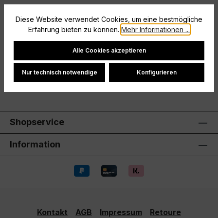
Seitentaschen mit ReißverschlussZweifarbige
Diese Website verwendet Cookies, um eine bestmögliche
ReißverschlussanhängerElastischer Bund mit
Erfahrung bieten zu können.
Mehr Informationen ...
KordelzugPerformance Label
Mehr
Cookie-Einstellungen
Hersteller
Alle Cookies akzeptieren
Bewertungen
Nur technisch notwendige
Konfigurieren
Shopservice
Information
Kontakt
AGB
Impressum
Retoure