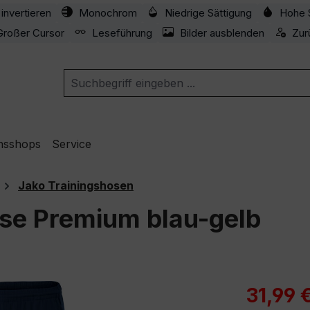
invertieren
Monochrom
Niedrige Sättigung
Hohe 
Großer Cursor
Leseführung
Bilder ausblenden
Zur
nsshops
Service
Jako Trainingshosen
ose Premium blau-gelb
Verkaufspre
31,99 