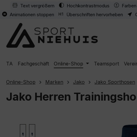
Text vergrößern
Hochkontrastmodus
Farben 
m Hauptinhalt springen
Zur Suche springen
Zur Hauptnavigation springen
Animationen stoppen
Überschriften hervorheben
TA
Fachgeschäft
Online-Shop
Teamsport
Verei
Online-Shop
Marken
Jako
Jako Sporthosen
Jako Herren Trainingsh
Bildergalerie überspringen