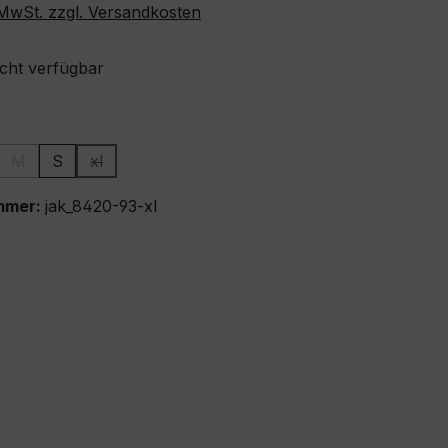
. MwSt. zzgl. Versandkosten
icht verfügbar
ählen
M
S
xl
ion ist zurzeit nicht verfügbar.)
ese Option ist zurzeit nicht verfügbar.)
(Diese Option ist zurzeit nicht verfügbar.)
(Diese Option ist zurzeit nicht verfügbar.)
mmer:
jak_8420-93-xl