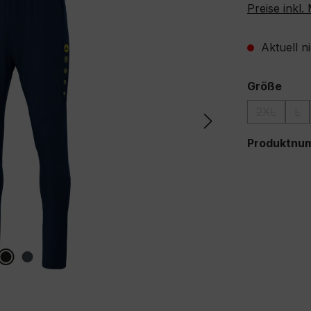
Preise inkl
Aktuell n
ausw
Größe
2XL
L
(Diese Opt
(Di
Produktnu