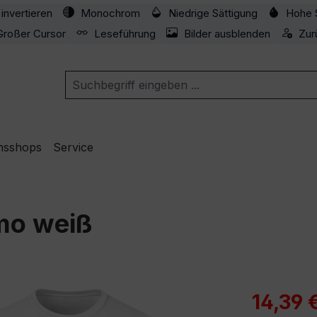
invertieren
Monochrom
Niedrige Sättigung
Hohe 
Großer Cursor
Leseführung
Bilder ausblenden
Zur
nsshops
Service
mo weiß
Verkaufspre
14,39 