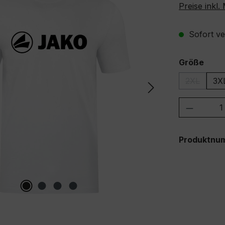
Preise inkl
Sofort ver
ausw
Größe
2XL
3X
(Diese Opt
Produkt
Produktnu