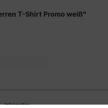
erren T-Shirt Promo weiß"
Information