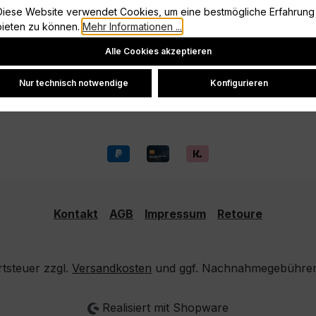
Diese Website verwendet Cookies, um eine bestmögliche Erfahrung
Vertrag widerrufen
bieten zu können.
Mehr Informationen ...
Datenschutz
Cookie-Einstellungen
Alle Cookies akzeptieren
Widerrufsrecht
Versand und Zahlung
Nur technisch notwendige
Konfigurieren
Kontakt
AGB
Impressum
Retoure
rtsteuer zzgl.
Versandkosten
und ggf. Nachnahmegebühren,
Realisiert mit Shopware