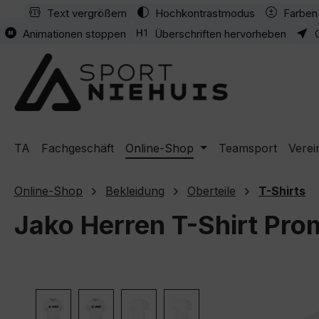
Text vergrößern
Hochkontrastmodus
Farben 
m Hauptinhalt springen
Zur Suche springen
Zur Hauptnavigation springen
Animationen stoppen
Überschriften hervorheben
TA
Fachgeschäft
Online-Shop
Teamsport
Verei
Online-Shop
Bekleidung
Oberteile
T-Shirts
Jako Herren T-Shirt Pro
Bildergalerie überspringen