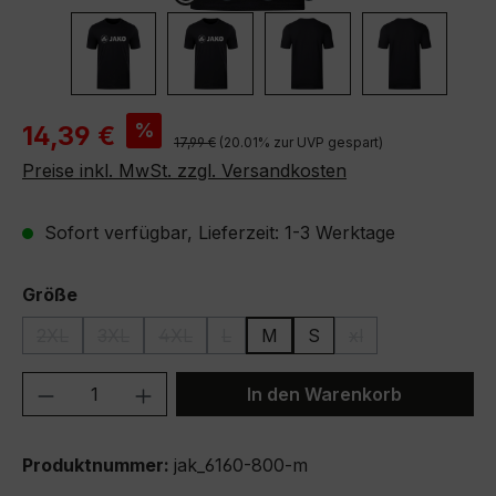
Verkaufspreis:
%
14,39 €
Regulärer Preis:
17,99 €
(20.01% zur UVP gespart)
Preise inkl. MwSt. zzgl. Versandkosten
Sofort verfügbar, Lieferzeit: 1-3 Werktage
auswählen
Größe
2XL
3XL
4XL
L
M
S
xl
(Diese Option ist zurzeit nicht verfügbar.)
(Diese Option ist zurzeit nicht verfügbar.)
(Diese Option ist zurzeit nicht verfügbar.)
(Diese Option ist zurzeit nicht verfüg
(Diese Option ist zu
Produkt Anzahl: Gib den gewünschten We
In den Warenkorb
Produktnummer:
jak_6160-800-m