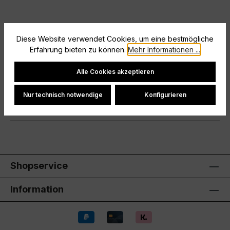
Beschreibung
Diese Website verwendet Cookies, um eine bestmögliche
Großer Logo-Print auf der BrustBaumwolle aus
Erfahrung bieten zu können.
Mehr Informationen ...
kontrolliert biologischem AnbauWeicher
Cookie-Einstellungen
GriffEinlaufvorbehandeltRundhals-Rippkra…
Mehr
Alle Cookies akzeptieren
Hersteller
Nur technisch notwendige
Konfigurieren
Bewertungen
Shopservice
Information