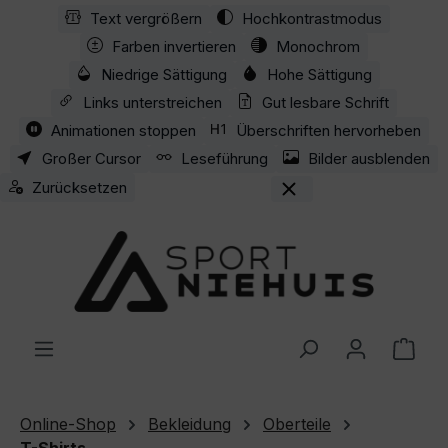
Text vergrößern
Hochkontrastmodus
Zum Hauptinhalt springen
Farben invertieren
Monochrom
Niedrige Sättigung
Hohe Sättigung
Links unterstreichen
Gut lesbare Schrift
Animationen stoppen
Überschriften hervorheben
Großer Cursor
Leseführung
Bilder ausblenden
Zurücksetzen
Ware
Online-Shop
Bekleidung
Oberteile