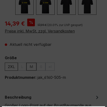
Verkaufspreis:
%
14,39 €
Regulärer Preis:
17,99 €
(20.01% zur UVP gespart)
Preise inkl. MwSt. zzgl. Versandkosten
Aktuell nicht verfügbar
auswählen
Größe
2XL
L
M
S
xl
(Diese Option ist zurzeit nicht verfügbar.)
(Diese Option ist zurzeit nicht verfügbar.)
(Diese Option ist zurzeit nicht verfügbar.)
(Diese Option ist zurzeit nicht verfüg
Produktnummer:
jak_6160-505-m
Beschreibung
Großer Logo-Print auf der BrustBaumwolle aus