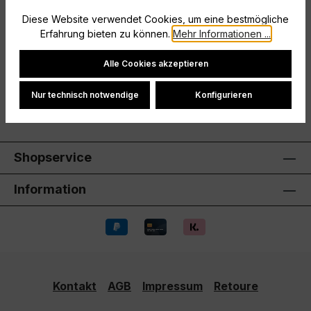
kontrolliert biologischem AnbauWeicher
Diese Website verwendet Cookies, um eine bestmögliche
GriffEinlaufvorbehandeltRundhals-Rippkra…
Mehr
Erfahrung bieten zu können.
Mehr Informationen ...
Hersteller
Cookie-Einstellungen
Alle Cookies akzeptieren
Bewertungen
Nur technisch notwendige
Konfigurieren
Shopservice
Information
Kontakt
AGB
Impressum
Retoure