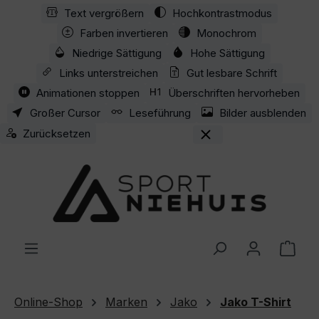
Text vergrößern
Hochkontrastmodus
Zum Hauptinhalt springen
Farben invertieren
Monochrom
Niedrige Sättigung
Hohe Sättigung
Links unterstreichen
Gut lesbare Schrift
Animationen stoppen
Überschriften hervorheben
Großer Cursor
Leseführung
Bilder ausblenden
Zurücksetzen
Ware
Online-Shop
Marken
Jako
Jako T-Shirt