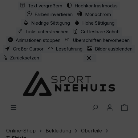
Text vergrößern
Hochkontrastmodus
Zum Hauptinhalt springen
Farben invertieren
Monochrom
Niedrige Sättigung
Hohe Sättigung
Links unterstreichen
Gut lesbare Schrift
Animationen stoppen
Überschriften hervorheben
Großer Cursor
Leseführung
Bilder ausblenden
Zurücksetzen
Ware
Online-Shop
Bekleidung
Oberteile