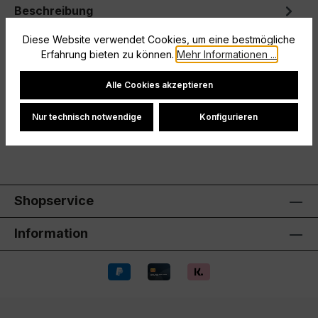
Beschreibung
Großer Logo-Print auf der BrustBaumwolle aus
Diese Website verwendet Cookies, um eine bestmögliche
kontrolliert biologischem AnbauWeicher
Erfahrung bieten zu können.
Mehr Informationen ...
GriffEinlaufvorbehandeltRundhals-Rippkra…
Mehr
Cookie-Einstellungen
Alle Cookies akzeptieren
Hersteller
Nur technisch notwendige
Konfigurieren
Bewertungen
Shopservice
Information