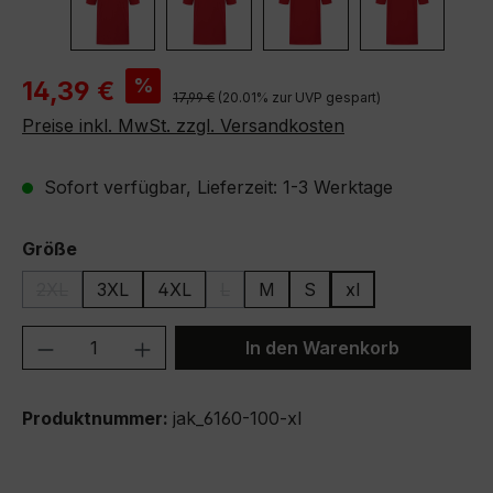
Verkaufspreis:
%
14,39 €
Regulärer Preis:
17,99 €
(20.01% zur UVP gespart)
Preise inkl. MwSt. zzgl. Versandkosten
Sofort verfügbar, Lieferzeit: 1-3 Werktage
auswählen
Größe
2XL
3XL
4XL
L
M
S
xl
(Diese Option ist zurzeit nicht verfügbar.)
(Diese Option ist zurzeit nicht verfüg
Produkt Anzahl: Gib den gewünschten We
In den Warenkorb
Produktnummer:
jak_6160-100-xl