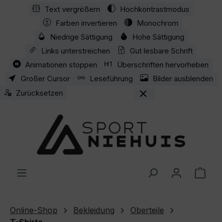
Text vergrößern
Hochkontrastmodus
Zum Hauptinhalt springen
Farben invertieren
Monochrom
Niedrige Sättigung
Hohe Sättigung
Links unterstreichen
Gut lesbare Schrift
Animationen stoppen
Überschriften hervorheben
Großer Cursor
Leseführung
Bilder ausblenden
Zurücksetzen
Ware
Online-Shop
Bekleidung
Oberteile