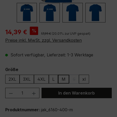
Verkaufspreis:
%
14,39 €
Regulärer Preis:
17,99 €
(20.01% zur UVP gespart)
Preise inkl. MwSt. zzgl. Versandkosten
Sofort verfügbar, Lieferzeit: 1-3 Werktage
auswählen
Größe
2XL
3XL
4XL
L
M
S
xl
(Diese Option ist zurzeit 
Produkt Anzahl: Gib den gewünschten We
In den Warenkorb
Produktnummer:
jak_6160-400-m