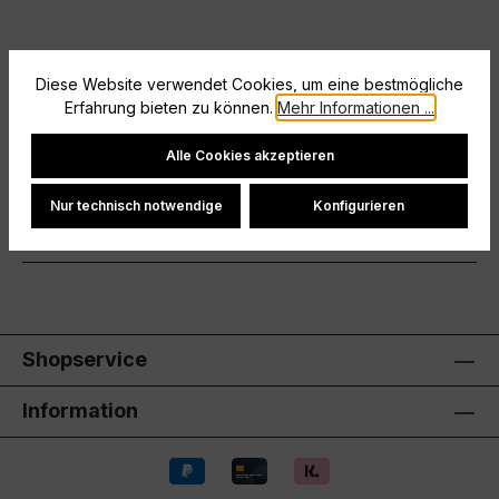
Beschreibung
Diese Website verwendet Cookies, um eine bestmögliche
Großer Logo-Print auf der BrustBaumwolle aus
Erfahrung bieten zu können.
Mehr Informationen ...
kontrolliert biologischem AnbauWeicher
Cookie-Einstellungen
GriffEinlaufvorbehandeltRundhals-Rippkra…
Mehr
Alle Cookies akzeptieren
Hersteller
Nur technisch notwendige
Konfigurieren
Bewertungen
Shopservice
Information