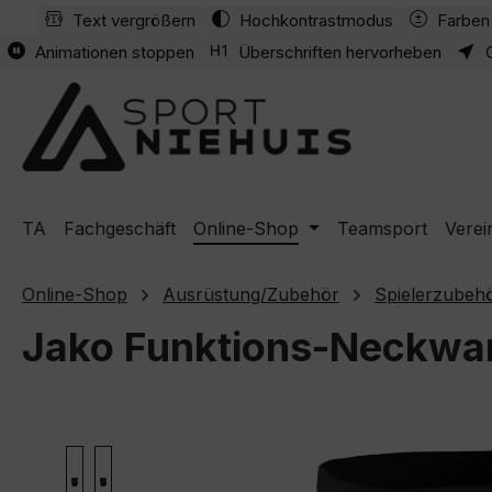
Text vergrößern
Hochkontrastmodus
Farben 
m Hauptinhalt springen
Zur Suche springen
Zur Hauptnavigation springen
Animationen stoppen
Überschriften hervorheben
TA
Fachgeschäft
Online-Shop
Teamsport
Verei
Online-Shop
Ausrüstung/Zubehör
Spielerzubeh
Jako Funktions-Neckwa
Bildergalerie überspringen