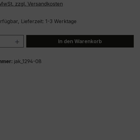
. MwSt. zzgl. Versandkosten
fügbar, Lieferzeit: 1-3 Werktage
 Anzahl: Gib den gewünschten Wert ein 
In den Warenkorb
mmer:
jak_1294-08