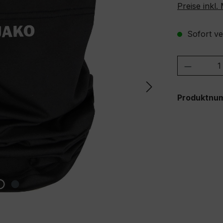
Preise inkl
Sofort ver
Produkt
Produktnu