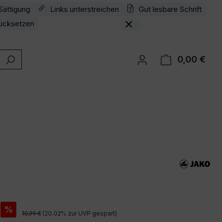
Sättigung
Links unterstreichen
Gut lesbare Schrift
ücksetzen
0,00 €
Ware
is:
%
Regulärer Preis:
10,99 €
(20.02% zur UVP gespart)