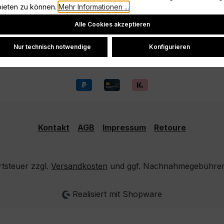
Datenschutz
bieten zu können.
Mehr Informationen ...
Widerrufsrecht
Cookie-Einstellungen
Alle Cookies akzeptieren
Versand und Zahlung
Nur technisch notwendige
Konfigurieren
Kontakt
AGB
Impressum
Retoure
rtsteuer zzgl.
Versandkosten
und ggf. Nachnahmegebühren,
Realisiert mit Shopware