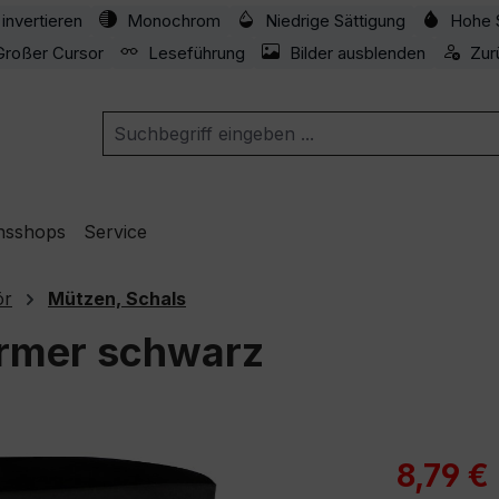
invertieren
Monochrom
Niedrige Sättigung
Hohe 
Großer Cursor
Leseführung
Bilder ausblenden
Zur
nsshops
Service
ör
Mützen, Schals
rmer schwarz
Verkaufspre
8,79 €