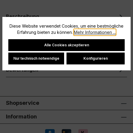
Beschreibung
Diese Website verwendet Cookies, um eine bestmögliche
Warme Hände auf dem Spielfeld mit optimaler
Erfahrung bieten zu können.
Mehr Informationen ...
GriffigkeitRutschfester
FingerkuppenbelagKlettverschluss auf der
Cookie-Einstellungen
Alle Cookies akzeptieren
Rückseite
Mehr
Hersteller
Nur technisch notwendige
Konfigurieren
Bewertungen
Shopservice
Information