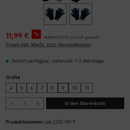
Verkaufspreis:
%
11,99 €
Regulärer Preis:
14,99 €
(20.01% zur UVP gespart)
Preise inkl. MwSt. zzgl. Versandkosten
Sofort verfügbar, Lieferzeit: 1-3 Werktage
auswählen
Größe
4
5
6
7
8
9
10
11
Produkt Anzahl: Gib den gewünschten We
In den Warenkorb
Produktnummer:
jak_1232-09-9