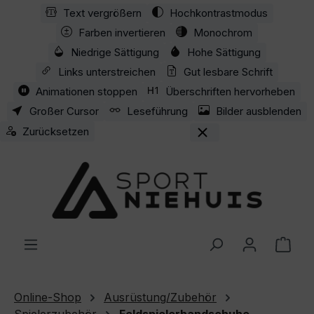
Text vergrößern
Hochkontrastmodus
Zum Hauptinhalt springen
Farben invertieren
Monochrom
Niedrige Sättigung
Hohe Sättigung
Links unterstreichen
Gut lesbare Schrift
Animationen stoppen
Überschriften hervorheben
Großer Cursor
Leseführung
Bilder ausblenden
Zurücksetzen
Ware
Online-Shop
Ausrüstung/Zubehör