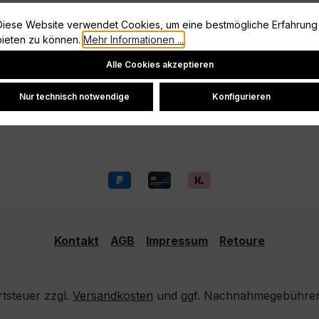
Information
Diese Website verwendet Cookies, um eine bestmögliche Erfahrung
bieten zu können.
Mehr Informationen ...
Vertrag widerrufen
Cookie-Einstellungen
Datenschutz
Alle Cookies akzeptieren
Widerrufsrecht
Nur technisch notwendige
Konfigurieren
Versand und Zahlung
Kontakt
AGB
Impressum
Retoure
rtsteuer zzgl.
Versandkosten
und ggf. Nachnahmegebühren,