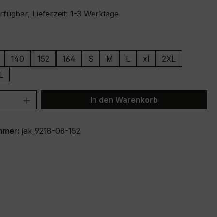
fügbar, Lieferzeit: 1-3 Werktage
ählen
140
152
164
S
M
L
xl
2XL
L
 Anzahl: Gib den gewünschten Wert ein 
In den Warenkorb
mmer:
jak_9218-08-152