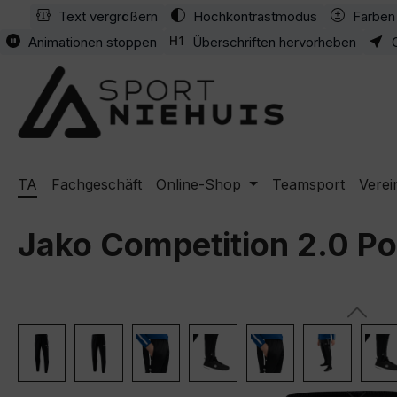
Text vergrößern
Hochkontrastmodus
Farben 
m Hauptinhalt springen
Zur Suche springen
Zur Hauptnavigation springen
Animationen stoppen
Überschriften hervorheben
TA
Fachgeschäft
Online-Shop
Teamsport
Verei
Jako Competition 2.0 P
Bildergalerie überspringen