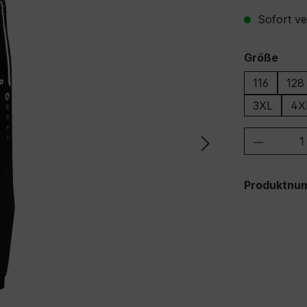
Sofort ver
ausw
Größe
116
128
3XL
4X
Produkt
Produktnu