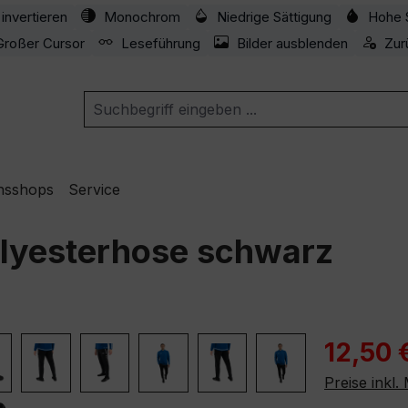
invertieren
Monochrom
Niedrige Sättigung
Hohe 
Großer Cursor
Leseführung
Bilder ausblenden
Zur
nsshops
Service
olyesterhose schwarz
Verkaufspre
12,50 
Preise inkl