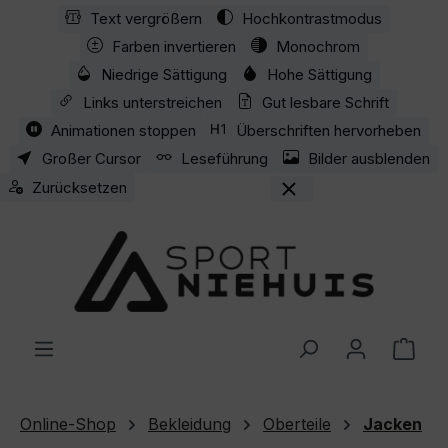
Text vergrößern
Hochkontrastmodus
Zum Hauptinhalt springen
Farben invertieren
Monochrom
Niedrige Sättigung
Hohe Sättigung
Links unterstreichen
Gut lesbare Schrift
Animationen stoppen
Überschriften hervorheben
Großer Cursor
Leseführung
Bilder ausblenden
Zurücksetzen
Ware
Online-Shop
Bekleidung
Oberteile
Jacken