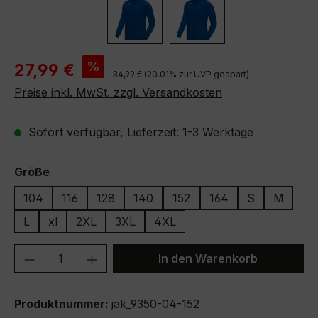
Verkaufspreis:
%
27,99 €
Regulärer Preis:
34,99 €
(20.01% zur UVP gespart)
Preise inkl. MwSt. zzgl. Versandkosten
Sofort verfügbar, Lieferzeit: 1-3 Werktage
auswählen
Größe
104
116
128
140
152
164
S
M
L
xl
2XL
3XL
4XL
Produkt Anzahl: Gib den gewünschten We
In den Warenkorb
Produktnummer:
jak_9350-04-152