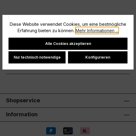
Beschreibung
Diese Website verwendet Cookies, um eine bestmögliche
Shiny-Polyester-TricotSeitentaschen mit
Erfahrung bieten zu können.
Mehr Informationen ...
ReißverschlussJacken- und Ärmelabschluss mit
Cookie-Einstellungen
RippZippergarage
Alle Cookies akzeptieren
Hersteller
Nur technisch notwendige
Konfigurieren
Bewertungen
Shopservice
Information