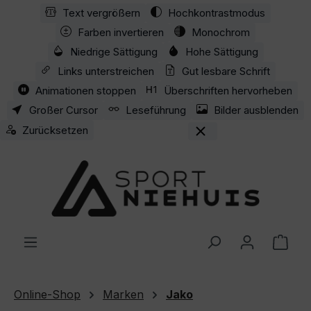
Text vergrößern
Hochkontrastmodus
Zum Hauptinhalt springen
Farben invertieren
Monochrom
Niedrige Sättigung
Hohe Sättigung
Links unterstreichen
Gut lesbare Schrift
Animationen stoppen
Überschriften hervorheben
Großer Cursor
Leseführung
Bilder ausblenden
Zurücksetzen
Ware
Online-Shop
Marken
Jako