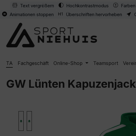
Text vergrößern
Hochkontrastmodus
Farben 
m Hauptinhalt springen
Zur Suche springen
Zur Hauptnavigation springen
Animationen stoppen
Überschriften hervorheben
TA
Fachgeschäft
Online-Shop
Teamsport
Verei
GW Lünten Kapuzenjack
Bildergalerie überspringen