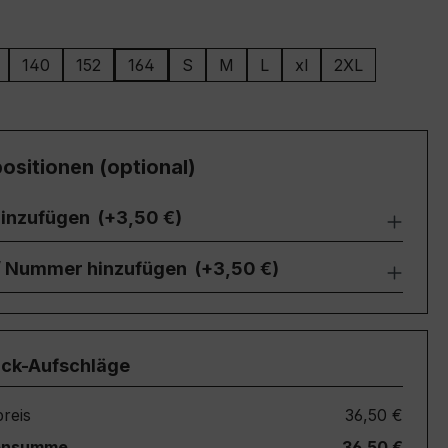
ählen
140
152
164
S
M
L
xl
2XL
ositionen (optional)
inzufügen
(+3,50 €)
 / Nummer hinzufügen
(+3,50 €)
ück-Aufschläge
reis
36,50 €
ensumme
36,50 €