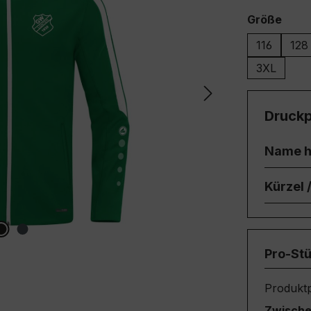
ausw
Größe
116
128
3XL
Druckp
Name h
Kürzel
Pro-St
Produktp
Zwisch