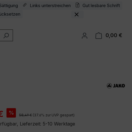
Sättigung
Links unterstreichen
Gut lesbare Schrift
ücksetzen
0,00 €
Ware
is:
€
%
Regulärer Preis:
58,49 €
(37.6% zur UVP gespart)
rfügbar, Lieferzeit: 5-10 Werktage