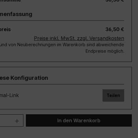
menfassung
reis
36,50 €
Preise inkl. MwSt. zzgl. Versandkosten
rund von Neuberechnungen im Warenkorb sind abweichende
Endpreise möglich.
iese Konfiguration
mal-Link
Teilen
 Anzahl: Gib den gewünschten Wert ein 
In den Warenkorb