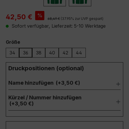
Verkaufspreis:
%
42,50 €
Regulärer Preis:
68,49 €
(37.95% zur UVP gespart)
Sofort verfügbar, Lieferzeit: 5-10 Werktage
auswählen
Größe
34
36
38
40
42
44
Druckpositionen (optional)
Name hinzufügen
(+3,50 €)
Kürzel / Nummer hinzufügen
(+3,50 €)