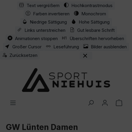
Text vergrößern
Hochkontrastmodus
Zum Hauptinhalt springen
Farben invertieren
Monochrom
Niedrige Sättigung
Hohe Sättigung
Links unterstreichen
Gut lesbare Schrift
Animationen stoppen
Überschriften hervorheben
Großer Cursor
Leseführung
Bilder ausblenden
Zurücksetzen
Ware
GW Lünten Damen