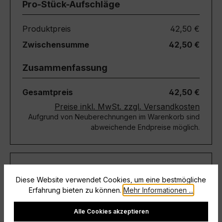
Pro-Stück-Aufschläge
Produktpreis
42,50 €
Zwischensumme
42,50 €
Zusammenfassung
Gesamtpreis
42,50 €
Preise inkl. MwSt. zzgl. Versandkosten
Aufgrund von Neuberechnungen im Warenkorb sind
abweichende Endpreise möglich.
Teile diese Konfiguration
Diese Website verwendet Cookies, um eine bestmögliche
Erfahrung bieten zu können.
Mehr Informationen ...
Einmal-Link
Teilen
Cookie-Einstellungen
Alle Cookies akzeptieren