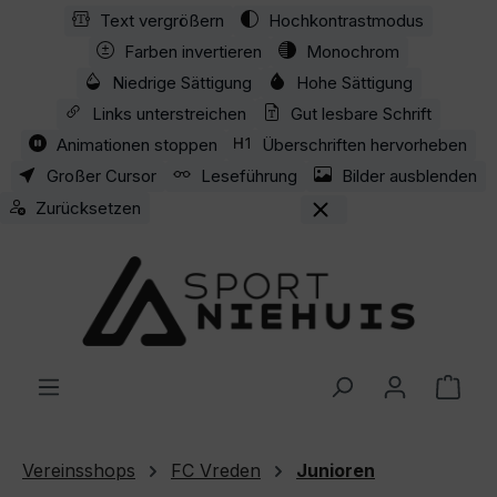
Text vergrößern
Hochkontrastmodus
Zum Hauptinhalt springen
Farben invertieren
Monochrom
Niedrige Sättigung
Hohe Sättigung
Links unterstreichen
Gut lesbare Schrift
Animationen stoppen
Überschriften hervorheben
Großer Cursor
Leseführung
Bilder ausblenden
Zurücksetzen
Ware
Vereinsshops
FC Vreden
Junioren