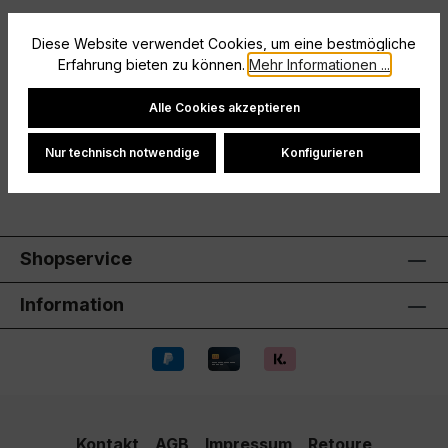
Vereinslogo (sofern auf dem Artikel) ist enthalten.
Diese Website verwendet Cookies, um eine bestmögliche
Sofern der Artikel veredelt wurde, ist dieser vom
Erfahrung bieten zu können.
Mehr Informationen ...
Umtausch ausgeschlosse…
Mehr
Cookie-Einstellungen
Hersteller
Alle Cookies akzeptieren
Bewertungen
Nur technisch notwendige
Konfigurieren
Shopservice
Information
Kontakt
AGB
Impressum
Retoure