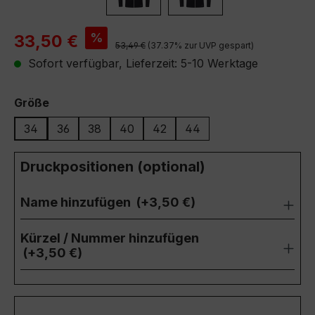
Verkaufspreis:
%
33,50 €
Regulärer Preis:
53,49 €
(37.37% zur UVP gespart)
Sofort verfügbar, Lieferzeit: 5-10 Werktage
auswählen
Größe
34
36
38
40
42
44
Druckpositionen (optional)
Name hinzufügen
(+3,50 €)
Kürzel / Nummer hinzufügen
(+3,50 €)