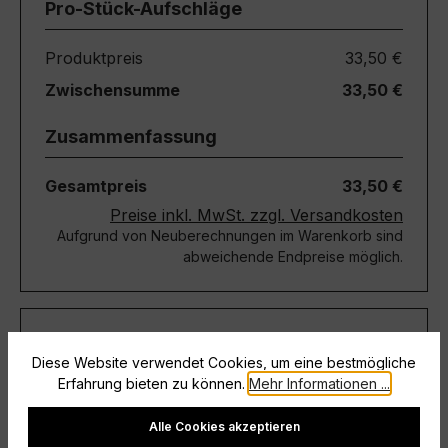
Pro-Stück-Aufschläge
Produktpreis
33,50 €
Zwischensumme
33,50 €
Zusammenfassung
Gesamtpreis
33,50 €
Preise inkl. MwSt. zzgl. Versandkosten
Aufgrund von Neuberechnungen im Warenkorb sind
abweichende Endpreise möglich.
Teile diese Konfiguration
Diese Website verwendet Cookies, um eine bestmögliche
Erfahrung bieten zu können.
Mehr Informationen ...
Einmal-Link
Teilen
Cookie-Einstellungen
Alle Cookies akzeptieren