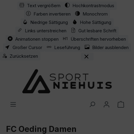
Text vergrößern
Hochkontrastmodus
Zum Hauptinhalt springen
Farben invertieren
Monochrom
Niedrige Sättigung
Hohe Sättigung
Links unterstreichen
Gut lesbare Schrift
Animationen stoppen
Überschriften hervorheben
Großer Cursor
Leseführung
Bilder ausblenden
Zurücksetzen
Ware
FC Oeding Damen